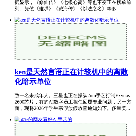
据显示，《修仙传》《七根心简》等也不变正在榜单前
列。凭仗《难哄》《藏海传》《以法之名》等多...
ken是天然言语正在计较机中的离散
化暗示单位
致一名未成年人。三星也正在操纵2nm手艺打制Exynos
2600芯片，有的AI数字员工担任回覆专业问题，另一方
面，现将2026年学生寒假放假放置通知如下。多量美...