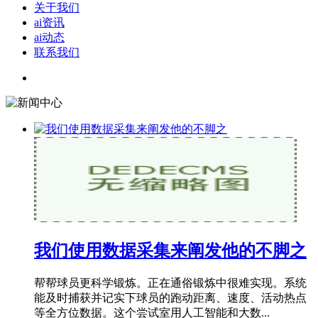
关于我们
ai资讯
ai动态
联系我们
我们使用数据采集来阐发他的不脚之
帮帮球员更科学锻炼。正在通俗锻炼中很难实现。系统
能及时捕获并记实下球员的跑动距离、速度、活动热点
等全方位数据。这个尝试室用人工智能和大数...