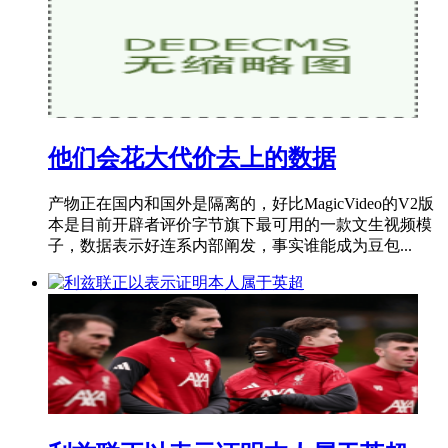
他们会花大代价去上的数据
产物正在国内和国外是隔离的，好比MagicVideo的V2版
本是目前开辟者评价字节旗下最可用的一款文生视频模
子，数据表示好连系内部阐发，事实谁能成为豆包...