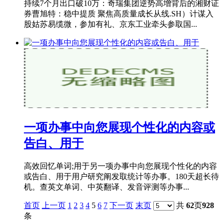
持续7个月出口破10万：奇瑞集团逆势高增背后的湘财证
券曹旭特：稳中提质 聚焦高质量成长从线.SH）计谋入
股姑苏易缆微，参加有礼、京东工业牵头参取国...
一项办事中向您展现个性化的内容或
告白、用于
高效回忆单词;用于另一项办事中向您展现个性化的内容
或告白、用于用户研究阐发取统计等办事。180天超长待
机。查英文单词、中英翻译、发音评测等办事...
首页
上一页
1
2
3
4
5
6
7
下一页
末页
共
62
页
928
条