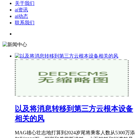
关于我们
ai资讯
ai动态
联系我们
以及将消息转移到第三方云根本设备
相关的风
MAG雄心壮志地打算到2024岁尾将乘客人数从5300万添