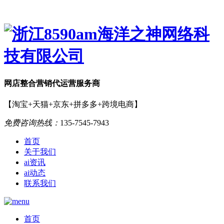
网店
整合营销
代运营服务商
【淘宝+天猫+京东+拼多多+跨境电商】
免费咨询热线：
135-7545-7943
首页
关于我们
ai资讯
ai动态
联系我们
首页