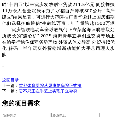
畔“十四五”以来沉庆发放创业贷款211.5亿元 间接搀扶
11万余人创业沉庆示范片水稻亩产冲破800公斤 “高产
建立”结果显著，可进行大范畴推广当华诞赶上国庆假期
他们选择护航通信“生命线万亩，年产量跨越1500万辆
——沉庆智联电动车全球底气何正在架起海归聪慧取处
所成长的“连心桥” 2025·海归青年立异创业交换专场正
在渝举行稳住保守劣势产物 外贸从体立异高 外贸持续优
化 解码上半年沉庆外贸稳增新动能扩大手艺司理人步
队，
。
返回目录
上一篇：
首都体育学院从属康复病院正式揭
下一篇：
它不只正在手艺上实现了立异突
您的项目需求