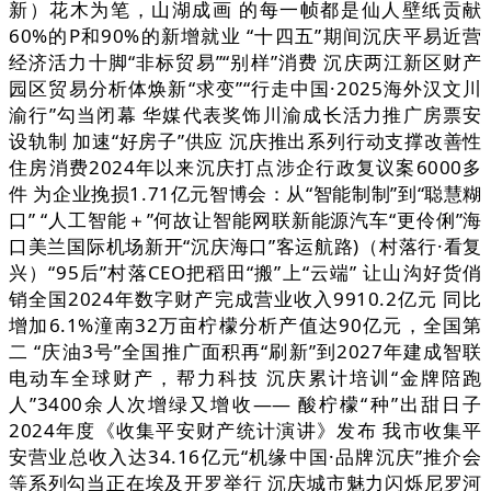
新）花木为笔，山湖成画 的每一帧都是仙人壁纸贡献
60%的P和90%的新增就业 “十四五”期间沉庆平易近营
经济活力十脚“非标贸易”“别样”消费 沉庆两江新区财产
园区贸易分析体焕新“求变”“行走中国·2025海外汉文川
渝行”勾当闭幕 华媒代表奖饰川渝成长活力推广房票安
设轨制 加速“好房子”供应 沉庆推出系列行动支撑改善性
住房消费2024年以来沉庆打点涉企行政复议案6000多
件 为企业挽损1.71亿元智博会：从“智能制制”到“聪慧糊
口” “人工智能＋”何故让智能网联新能源汽车“更伶俐”海
口美兰国际机场新开“沉庆海口”客运航路)（村落行·看复
兴）“95后”村落CEO把稻田“搬”上“云端” 让山沟好货俏
销全国2024年数字财产完成营业收入9910.2亿元 同比
增加6.1%潼南32万亩柠檬分析产值达90亿元，全国第
二 “庆油3号”全国推广面积再“刷新”到2027年建成智联
电动车全球财产，帮力科技 沉庆累计培训“金牌陪跑
人”3400余人次增绿又增收—— 酸柠檬“种”出甜日子
2024年度《收集平安财产统计演讲》发布 我市收集平
安营业总收入达34.16亿元“机缘中国·品牌沉庆”推介会
等系列勾当正在埃及开罗举行 沉庆城市魅力闪烁尼罗河