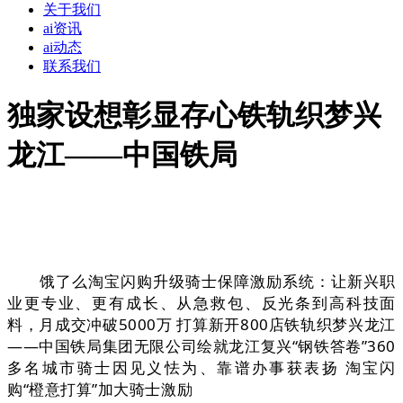
关于我们
ai资讯
ai动态
联系我们
独家设想彰显存心铁轨织梦兴
龙江——中国铁局
饿了么淘宝闪购升级骑士保障激励系统：让新兴职
业更专业、更有成长、从急救包、反光条到高科技面
料，月成交冲破5000万 打算新开800店铁轨织梦兴龙江
——中国铁局集团无限公司绘就龙江复兴“钢铁答卷”360
多名城市骑士因见义怯为、靠谱办事获表扬 淘宝闪
购“橙意打算”加大骑士激励