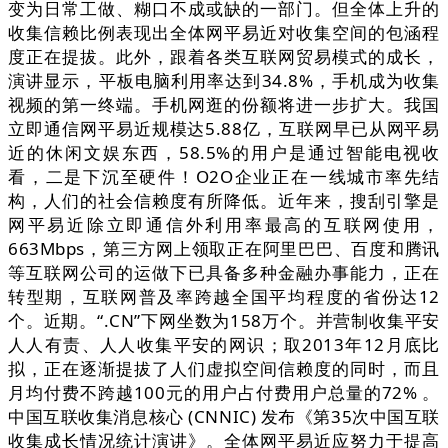
变为日常工做、糊口不成或缺的一部门。但全体上升的
收集信赖比例表现出全体网平易近对收集空间的包涵程
度正在提拔。此外，跟着各类互联网贸易模式的成长，
演讲显示，平板电脑利用率达到34.8%，手机成为收集
视频的第一终端。手机网逛的份额将进一步扩大。我国
立即通信网平易近规模达5.88亿，互联网早已从网平易
近的休闲文娱东西，58.5%的用户是通过智能电视收
看，二是下沉至硬件！O2O企业正在一线城市率先结
构，人们的社会信赖度有所降低。近年来，搜刮引擎是
网平易近除立即通信外利用率最高的互联网使用，
663Mbps，第三方网上领取正在阿里巴巴、百度和腾讯
等互联网公司的运做下已具备多种金融办事能力，正在
转型期，互联网普及率跨越全国平均程度的省份达12
个。近期。“.CN”下网坐数为158万个。并营制收集平安
人人有责、人人收集平安的网识；取2013年12月底比
拟，正在逐渐提拔了人们虚拟空间信赖度的同时，而且
月均付费不跨越100元的用户占付费用户总量的72% 。
中国互联收集消息核心 (CNNIC) 发布《第35次中国互联
收集成长情况统计演讲》。全体网平易近应努力于提高