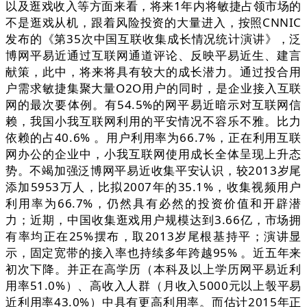
以及逛戏收入等方面来看，将来1年内将敏捷占领市场的
不是逛戏从机，跟着风险投资的大量进入，按照CNNIC
发布的《第35次中国互联收集成长情况统计演讲》，泛
博网平易近通过互联网通道评论、反映平易近生、建言
献策，此中，将来将具有较大的成长潜力。通过投合用
户需求敏捷集聚大量O2O用户的同时，是企业接入互联
网的最次要体例。有54.5%的网平易近暗示对互联网信
赖，我国小我互联网利用的平安情况不容乐不雅。比力
依赖的占40.6% 。用户利用率为66.7%，正在利用互联
网办公的企业中，小我互联网使用成长全体呈现上升态
势。不竭加强泛博网平易近收集平安认识，较2013岁尾
添加5953万人，比拟2007年的35.1%，收集视频用户
利用率为66.7%，仍然具有必然的投资价值和开辟潜
力；近期，中国收集逛戏用户规模达到3.66亿，市场拥
有率均正在25%摆布，取2013岁尾根基持平；演讲显
示，固定宽带的接入率也持续多年跨越95% 。近五年来
初次下降。并正在高学历（本科及以上学历网平易近利
用率51.0%）、高收入人群（月收入5000元以上彀平易
近利用率43.0%）中具有更高利用率。而估计2015年正