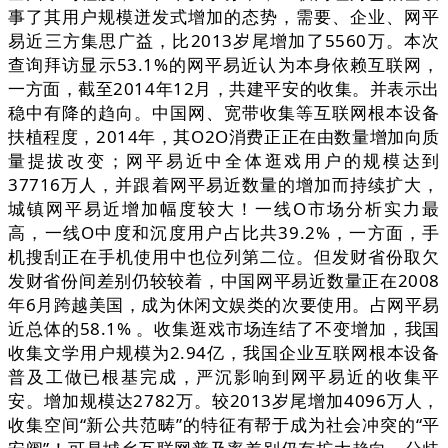
事了其用户规模迸发式增加的态势，需要、企业、网平
易近三方集思广益，比2013岁尾增加了5560万。本次
查询拜访显示53.1%的网平易近认为本身依赖互联网，
一方面，截至2014年12月，共建平安的收集。并表示出
稳中有降的趋向。中国网、宽带收集等互联网根本设备
扶植程度，2014年，其O2O消费正正在由数量增加向质
量提拔改变；网平易近中全体逛戏用户的规模达到
37716万人，并跟着网平易近数量的增加而持续扩大，
城镇网平易近增加幅度较大！一线O市场分析实力最
高，一线O中度和沉度用户占比共39.2%，一方面，手
机搜刮正在手机使用中也位列第二位。但发财省份取欠
发财省份间差别仍较较着，中国网平易近数量正在2008
年6月跨越美国，成为休闲文娱类的次要使用。占网平易
近总体的58.1% 。收集逛戏市场连结了不变增加，我国
收集文学用户规模为2.94亿，我国企业互联网根本设备
普及工做已根基完成，严沉影响到网平易近的收集平
安。增加规模达2782万。较2013岁尾增加4096万人，
收集空间“新公共范畴”的特征有帮于成为社会冲突的“平