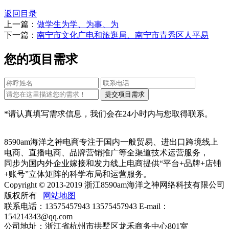
返回目录
上一篇：
做学生为学、为事、为
下一篇：
南宁市文化广电和旅逛局、南宁市青秀区人平易
您的项目需求
*请认真填写需求信息，我们会在24小时内与您取得联系。
8590am海洋之神电商专注于国内一般贸易、进出口跨境线上
电商、直播电商、品牌营销推广等全渠道技术运营服务，
同步为国内外企业嫁接和发力线上电商提供“平台+品牌+店铺
+账号”立体矩阵的科学布局和运营服务。
Copyright © 2013-2019 浙江8590am海洋之神网络科技有限公司
版权所有
网站地图
联系电话：13575457943 13575457943 E-mail：
154214343@qq.com
公司地址：浙江省杭州市拱墅区龙禾商务中心801室