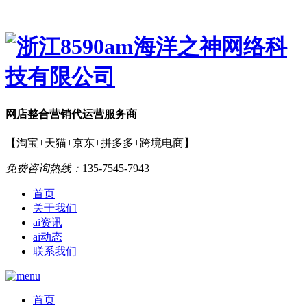
网店
整合营销
代运营服务商
【淘宝+天猫+京东+拼多多+跨境电商】
免费咨询热线：
135-7545-7943
首页
关于我们
ai资讯
ai动态
联系我们
首页