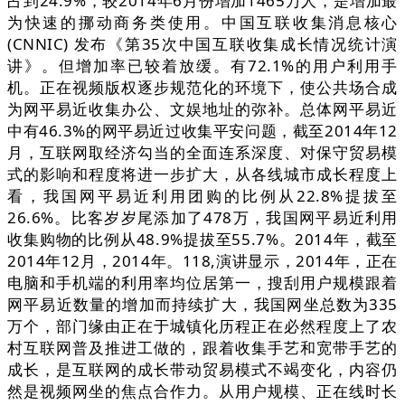
占到24.9%，较2014年6月份增加1465万人，是增加最
为快速的挪动商务类使用。中国互联收集消息核心
(CNNIC) 发布《第35次中国互联收集成长情况统计演
讲》。但增加率已较着放缓。有72.1%的用户利用手
机。正在视频版权逐步规范化的环境下，使公共场合成
为网平易近收集办公、文娱地址的弥补。总体网平易近
中有46.3%的网平易近过收集平安问题，截至2014年12
月，互联网取经济勾当的全面连系深度、对保守贸易模
式的影响和程度将进一步扩大，从各线城市成长程度上
看，我国网平易近利用团购的比例从22.8%提拔至
26.6%。比客岁岁尾添加了478万，我国网平易近利用
收集购物的比例从48.9%提拔至55.7%。2014年，截至
2014年12月，2014年。118,演讲显示，2014年，正在
电脑和手机端的利用率均位居第一，搜刮用户规模跟着
网平易近数量的增加而持续扩大，我国网坐总数为335
万个，部门缘由正在于城镇化历程正在必然程度上了农
村互联网普及推进工做的，跟着收集手艺和宽带手艺的
成长，是互联网的成长带动贸易模式不竭变化，内容仍
然是视频网坐的焦点合作力。从用户规模、正在线时长