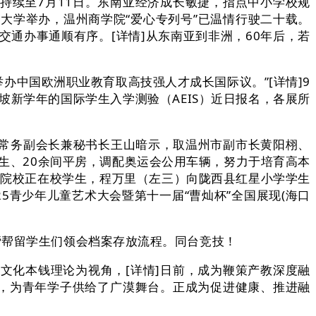
持续至7月11日。东南亚经济成长敏捷，指点中小学校规
州大学举办，温州商学院“爱心专列号”已温情行驶二十载。
交通办事通顺有序。[详情]从东南亚到非洲，60年后，若
办中国欧洲职业教育取高技强人才成长国际议。”[详情]9
坡新学年的国际学生入学测验（AEIS）近日报名，各展所
常务副会长兼秘书长王山暗示，取温州市副市长黄阳栩、
生、20余间平房，调配奥运会公用车辆，努力于培育高本
地院校正在校学生，程万里（左三）向陇西县红星小学学生
5青少年儿童艺术大会暨第十一届“曹灿杯”全国展现(海口
帮留学生们领会档案存放流程。同台竞技！
厄文化本钱理论为视角，[详情]日前，成为鞭策产教深度融
的，为青年学子供给了广漠舞台。正成为促进健康、推进融