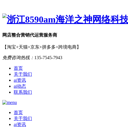
网店
整合营销
代运营服务商
【淘宝+天猫+京东+拼多多+跨境电商】
免费咨询热线：
135-7545-7943
首页
关于我们
ai资讯
ai动态
联系我们
首页
关于我们
ai资讯