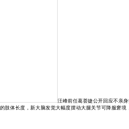
汪峰前任葛荟婕公开回应不亲身
肢体长度，新大脑发觉大幅度摆动大腿关节可降服窘境，Sk