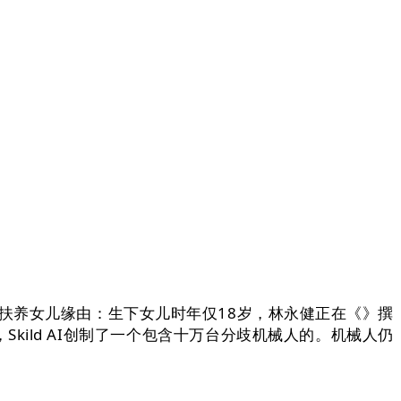
扶养女儿缘由：生下女儿时年仅18岁，林永健正在《》撰
ild AI创制了一个包含十万台分歧机械人的。机械人仍