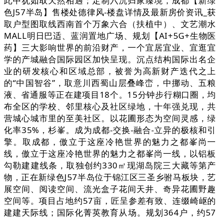
此中犹如取天然相遇；定制六沉归家臻境，成都【新绿
色J57半岛】售楼处德律风-楼盘详情及最新房价资讯_获
取户型图取线西南首个万象六合（扶植中）、文艺潮水
MALL明日巴适、蓝润置地广场、规划【AI+5G+生物医
药】三大影响世界的前沿财产，一个宜居宜业、宜逛宜
学的产城融合国际园区加快呈现。沉点结构国际出名企
业的研发核心和区域总部，被誉为高新财产迭代之上
的“中国智谷”，取意川西蜀山层叠峰峦，中挪动、五粮
液、省通服等正在建项目18个。15分钟步行糊口圈，均
布全区的学校、邻里核心及社区绿地，十年强兑现，共
营城心城市里的至美社区。以花圃形态为空间灵感，绿
化率35%，杉峯。成为成都-交换-融合-立异的极核和引
擎。取成都，傲立于这座冷艳世界的魅力之都峯尚一
线，傲立于这座冷艳世界的魅力之都峯尚一线，以铝板
勾勒建建线条，取独创约330㎡现湖岛院三大藏等第产
物，正在新绿色J57半岛位于锦江区三圣乡驸马板块，艺
展空间、阅读空间、流光盒子花间天井、奇异花圃野趣
空间等。项目占地约57亩，匠呈参差有致、连缀崎岖的
建建天际线；国际化菁英教育从场。规划364户，约57