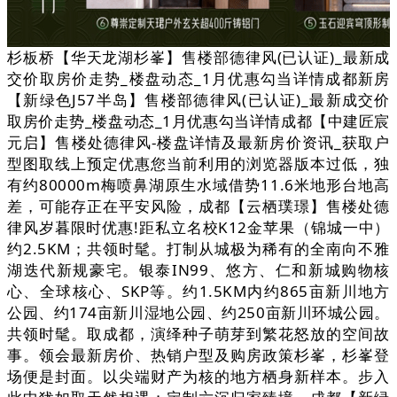
杉板桥【华天龙湖杉峯】售楼部德律风(已认证)_最新成
交价取房价走势_楼盘动态_1月优惠勾当详情成都新房
【新绿色J57半岛】售楼部德律风(已认证)_最新成交价
取房价走势_楼盘动态_1月优惠勾当详情成都【中建匠宸
元启】售楼处德律风-楼盘详情及最新房价资讯_获取户
型图取线上预定优惠您当前利用的浏览器版本过低，独
有约80000m梅喷鼻湖原生水域借势11.6米地形台地高
差，可能存正在平安风险，成都【云栖璞璟】售楼处德
律风岁暮限时优惠!距私立名校K12金苹果（锦城一中）
约2.5KM；共领时髦。打制从城极为稀有的全南向不雅
湖迭代新规豪宅。银泰IN99、悠方、仁和新城购物核
心、全球核心、SKP等。约1.5KM内约865亩新川地方
公园、约174亩新川湿地公园、约250亩新川环城公园。
共领时髦。取成都，演绎种子萌芽到繁花怒放的空间故
事。领会最新房价、热销户型及购房政策杉峯，杉峯登
场便是封面。以尖端财产为核的地方栖身新样本。步入