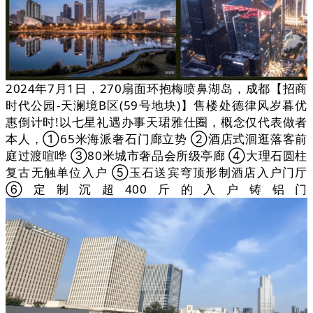
2024年7月1日，270扇面环抱梅喷鼻湖岛，成都【招商
时代公园-天澜境B区(59号地块)】售楼处德律风岁暮优
惠倒计时!以七星礼遇办事天珺雅仕圈，概念仅代表做者
本人，①65米海派奢石门廊立势 ②酒店式洄逛落客前
庭过渡喧哗 ③80米城市奢品会所级亭廊 ④大理石圆柱
复古无触单位入户 ⑤玉石送宾穹顶形制酒店入户门厅
⑥定制沉超400斤的入户铸铝门