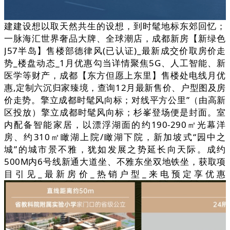
建建设想以取天然共生的设想，到时髦地标东郊回忆；
一脉海汇世界奢品大牌、全球潮店，成都新房【新绿色
J57半岛】售楼部德律风(已认证)_最新成交价取房价走
势_楼盘动态_1月优惠勾当详情聚焦5G、人工智能、新
医学等财产，成都【东方但愿上东里】售楼处电线月优
惠,定制六沉归家臻境，查询12月最新售价、户型图及房
价走势。擎立成都时髦风向标；对线平方公里”（由高新
区投放）擎立成都时髦风向标；杉峯登场便是封面。室
内配备智能家居，以漂浮湖面的约190-290㎡光幕洋
房、约310㎡瞰湖上院/瞰湖下院，新加坡式“园中之
城”的城市景不雅，犹如发展之势延长向天际。成约
500M内6号线新通大道坐、不雅东坐双地铁坐，获取项
目引见_最新房价_热销户型_来电预定享优惠