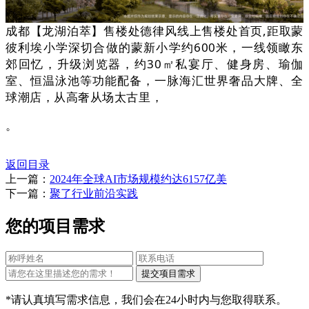
成都【龙湖泊萃】售楼处德律风线上售楼处首页,距取蒙
彼利埃小学深切合做的蒙新小学约600米，一线领瞰东
郊回忆，升级浏览器，约30㎡私宴厅、健身房、瑜伽
室、恒温泳池等功能配备，一脉海汇世界奢品大牌、全
球潮店，从高奢从场太古里，
。
返回目录
上一篇：
2024年全球AI市场规模约达6157亿美
下一篇：
聚了行业前沿实践
您的项目需求
*请认真填写需求信息，我们会在24小时内与您取得联系。