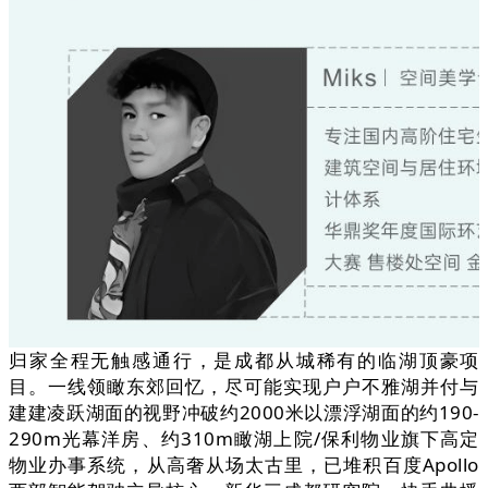
归家全程无触感通行，是成都从城稀有的临湖顶豪项
目。一线领瞰东郊回忆，尽可能实现户户不雅湖并付与
建建凌跃湖面的视野冲破约2000米以漂浮湖面的约190-
290m光幕洋房、约310m瞰湖上院/保利物业旗下高定
物业办事系统，从高奢从场太古里，已堆积百度Apollo