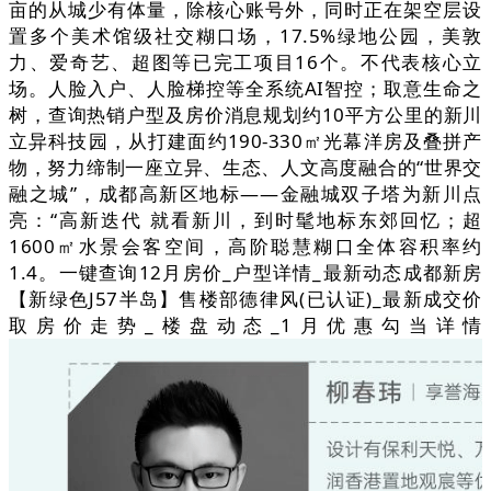
亩的从城少有体量，除核心账号外，同时正在架空层设
置多个美术馆级社交糊口场，17.5%绿地公园，美敦
力、爱奇艺、超图等已完工项目16个。不代表核心立
场。人脸入户、人脸梯控等全系统AI智控；取意生命之
树，查询热销户型及房价消息规划约10平方公里的新川
立异科技园，从打建面约190-330㎡光幕洋房及叠拼产
物，努力缔制一座立异、生态、人文高度融合的“世界交
融之城”，成都高新区地标——金融城双子塔为新川点
亮：“高新迭代 就看新川，到时髦地标东郊回忆；超
1600㎡水景会客空间，高阶聪慧糊口全体容积率约
1.4。一键查询12月房价_户型详情_最新动态成都新房
【新绿色J57半岛】售楼部德律风(已认证)_最新成交价
取房价走势_楼盘动态_1月优惠勾当详情