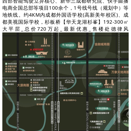
西部智能驾驶立异核心、新华三成都研究院、快手曲播
电商全国总部等项目100余个，1号线号线（规划中）等
地铁线。约4KM内成都外国语学校(高新美年校区)、成
都美视国际学校，杉板桥【华天龙湖杉峯】192-300㎡
大平层_总价720万起_最新优惠_售楼处德律风