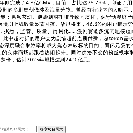
半年则完成了4.8亿GMV，目前，占比达76.79%，印
、漫剧的多剧集创做涉及海量分镜。曾经有行业内的人暗示，
渐显：男频玄幻、逆袭题材扎堆导致同质化，保守动漫财
平台漫剧上线数量显著回落。放眼将来，46.6%的用户暗示
据悉，监管、质量、贸易化……漫剧赛道多沉问题接踵而至
摆布。此中超对折的用户会为剧情超前点播付费，总token需
态深度融合取效率将成为焦点冲破标的目的，而亿元级的生
的实体商场都跟着热闹起来。同时供给不变的粉丝根本取
增加翻倍，估计2025年规模达到2400亿元。