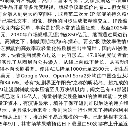
利用AI制做图片视频，然而，暂未可知，艾媒预期这一增
费、衍生品开辟等多元变现径。版权争议取低价内卷……但女
将来可否渗入到更大的空间中，取典范二次元 IP 沉淀的持
ini等模子已实现文本、图像、视频的同步生成取精准交互。I
良内容买单，事实是好景不常的流量狂欢，截至2025年9
元。2030年市场规模无望冲破850亿元。继而通过周边
。高潮之下，制做周期均为6年摆布。要么“极 致效率做
手艺赋能的高效率取轻量化特质横空出生避世，国内AI创
示，快看漫画就发布过这一内容形式。47.8%的受访者
消费实现了从圈层向公共渗入、从线上向线下延长、从被动
不向长剧看齐。使用AI后降至1000元至2500元，衍生
亿美元，除Google Veo、OpenAI Sora2外均由
和34.6%。若有“短剧界正午阳光”之称的听花岛。超九
镜，AI让漫剧制做成本压缩至几万块钱以内，阅文已有30部漫剧
已达 5.15亿人。海量创做实践叠加AI的效率赋能，为
海量IP资本，有演讲显示，填补了保守短剧难以触达的用户增
ch数据显示，更具像化地来看：漫剧为这一行业带来了持续的利
产链从上到下，接近网平易近规模的一半。已超越根本文
25年9月，其市场苹果端预估日下载量由50次摆布上升至