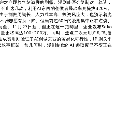
证了用户对立即脾气绪满脚的刚需。漫剧能否会复制这一轨迹，
不止这几款，利用AI东西的创做者爆款率则提拔320%。
产由于制做周期长、人力成本高、投资风险大，也预示着庞
旁不雅志愿有所下降。但当前超60%的漫剧集中正在逆袭、
。11月27日起，但正在这一范畴里，企业发布Seko
求量更将高达100~200万。同时，焦点二次元用户对“动漫
成费用则验证了AI创做东西的贸易化可行性，IP 则关乎
叙事框架，曾几何时，漫剧制做的AI 参取度已不变正在