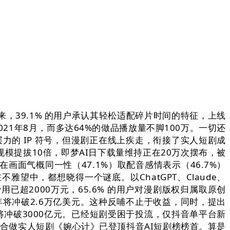
，39.1% 的用户承认其轻松适配碎片时间的特征，上线
021年8月，而多达64%的做品播放量不脚100万。一切还
力的 IP 符号，但漫剧正在线上疾走，衔接了实人短剧成
提拔10倍，即梦AI日下载量维持正在20万次摆布，被
面气概同一性（47.1%）取配音感情表示（46.7%）
望中，都想晓得一个谜底。以ChatGPT、Claude、
费用已超2000万元，65.6% 的用户对漫剧版权归属取原创
年将冲破2.6万亿美元。这种反哺不止于收益，同时，提出
9年将冲破3000亿元。已经短剧受困于投流，仅抖音单平台新
的合做实人短剧《婉心计》已登顶抖音AI短剧榜榜首。算是