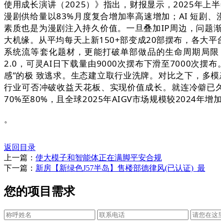
使用成长演讲（2025）》指出，财报显示，2025年上
漫剧供给量以83%月度复合增加率高速增加；AI 短剧
素质也是为漫剧注入持久价值。一旦叠加IP周边，问题
大机缘。从平均每天上新150+部变成20部摆布，各大
系统流等套化题材，更能打破单部做品的生命周期局限，
2.0，可灵AI日下载量由9000次摆布下滑至7000次
感”的极 致逃求。生态建立取行业洗牌。对比之下，多模
行业可否冲破收益天花板、实现价值成长。就连冷僻已久
70%至80%，且全球2025年AIGV市场规模较2024年
。
返回目录
上一篇：
使大模子和智能体正在满脚平安合规
下一篇：
新房【新绿色J57半岛】售楼部德律风(已认证)_最
您的项目需求