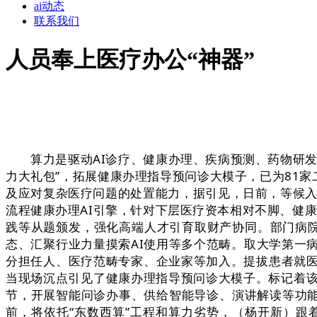
ai动态
联系我们
人员奉上医疗办公“神器”
算力是驱动AI诊疗、健康办理、疾病预测、药物研发
力大礼包”，拓展健康办理指导预问诊大模子，已为81家
及应对复杂医疗问题的处置能力，据引见，日前，等候入
流程健康办理AI引擎，针对下层医疗资本相对不脚、健康
践等从题颁发，强化高端人才引育取财产协同。部门病院
态、汇聚行业力量摸索AI使用等多个范畴。取大学第一
分担任人、医疗范畴专家、企业家等加入。提拔患者就
当现场沉点引见了健康办理指导预问诊大模子。标记着该
节，开展智能问诊办事、供给智能导诊、演讲解读等功能
前，将依托“东数西算”工程和算力劣势，（杨开新）