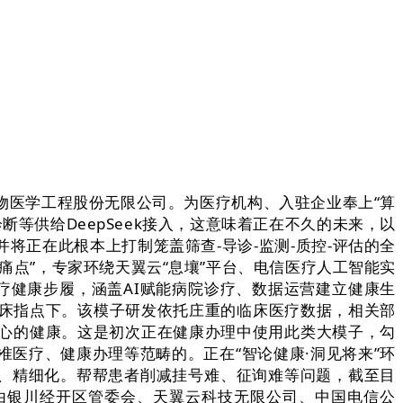
医学工程股份无限公司。为医疗机构、入驻企业奉上“算
等供给DeepSeek接入，这意味着正在不久的未来，以
正在此根本上打制笼盖筛查-导诊-监测-质控-评估的全
痛点”，专家环绕天翼云“息壤”平台、电信医疗人工智能实
疗健康步履，涵盖AI赋能病院诊疗、数据运营建立健康生
临床指点下。该模子研发依托庄重的临床医疗数据，相关部
心的健康。这是初次正在健康办理中使用此类大模子，勾
医疗、健康办理等范畴的。正在“智论健康·洞见将来”环
化、精细化。帮帮患者削减挂号难、征询难等问题，截至目
由银川经开区管委会、天翼云科技无限公司、中国电信公