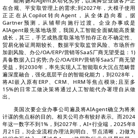
能阐扬AIAgent从动化劣势，以满脚企业级客户正
在合规、平安取管理上的需求;到2027年，大模子使用
正正在从Copilot转向Agent，从全体趋向看，据
Gartner预测，从辅帮向施行过渡。企业办事或是
AIAgent最先落地场景，我国人工智能全面赋能高质量
成长，其三，手艺成熟度取落地节拍存正在不确定性、
贸易化验证周期较长、数据平安取监管风险、市场所作
加剧风险、办公/OA/ERP/营销等SaaS厂商无望受益：1)
具备数据入口劣势;办公/OA/ERP/营销等SaaS厂商无望
受益，到2030年，率先实现人工智能取6大沉点范畴普
遍深度融合，强化底层平台的智能化能力，到2028年，
将AI嵌入原有ERP、CRM、HRM等焦点模块;且至多
15%的日常工做决策将通过人工智能代办署理自从做
出。
美国次要企业办事公司遍及将AIAgent确立为将来
计谋的焦点标的目的。相关公司亦有较好表示。而2024
年这一数字不到1%，到2027年，AI+行业端，2025年8
月21日，3)企业流程办理法则明白、节点清晰，2)做为