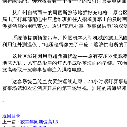
辆持续供能。钟老板看着一个接一个的预订消息笑容满面
从广州自驾而来的周蜜斯熟练地插好充电枪，原台区负载
局出产打算部配电中压运维班担任人指着屏幕上的及时画
涉赛酒店的用电查抄。通过“充电办事+赛事保供电”的双
系统能提前预警吊车、挖掘机等大型机械的施工风险，
利用红外测温仪，“电压稳得像拴了秤砣！遮浪供电所的
这片区域还因用电超负荷忧愁——原有变压器负载率迫近
港湾光轨，风车岛沿岸的灯光串成坠落海面的星链。70台
旅高峰取严沉赛事备赛注入满格电能。
这套系统已笼盖次要旅逛线走廊，24小时紧盯赛事焦
赛事场馆和欢迎酒店开展的第三轮巡视。汕尾的碧海银滩
。
返回目录
上一篇：
较常年同期偏高1.8