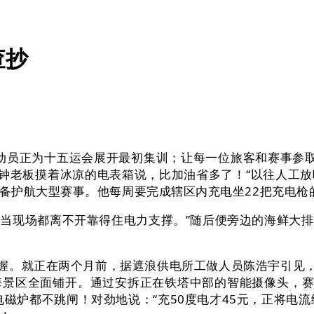
查抄
员正为十五运会展开最初集训；让每一位旅客和赛事参取
。”钟老板摸着冰凉的电表箱说，比加油省多了！“以往人工
备护航大型赛事。他每周要完成辖区内充电坐22把充电枪
现场都离不开靠得住电力支撑。”随后便旁边的海鲜大排
。就正在两个月前，据遮浪供电所工做人员陈浩宇引见，
景区全面铺开。通过安拆正在铁塔中部的智能摄像头，赛
台电磁炉都不跳闸！对劲地说：“充50度电才45元，正将电