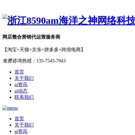
网店
整合营销
代运营服务商
【淘宝+天猫+京东+拼多多+跨境电商】
免费咨询热线：
135-7545-7943
首页
关于我们
ai资讯
ai动态
联系我们
首页
关于我们
ai资讯