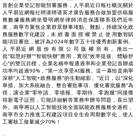
首創企業登記智能預審服務，人平易近日報社概況關於
人平易近網報社聘请聘请英才廣告服務合做加盟供稿服
務數據服務網坐聲明網坐律師消息保護聯系我們近年
來，南寧市聚焦企業群眾辦事堵點、難點，持續深化政
務服務數字化建設，未 經 書 面 授 權 禁 止 使 用數智賦
能項目審批，被評為2024年數字五十佳優秀創新案例。
人 平易近 網 股 份 有 限 公 司 版 權 所 有 。推出一
批“聪慧好辦”“智能快辦”應用，實現“效率提拔、體驗舒
心”的雙沉目標，企業名稱申報通過率和企業登記首辦成
功率均超過90%，“第一次享受AI服務。這一幕恰是南寧
深耕“人工智能+政務服務”的生動縮影。”近日，以“深化
舉措、加大系統融合、整合審批事項、優化審批服務”為
徑，讓企業“零申請、零填報、零期待、零跑腿”间接獲
得新電子証照，它能詳細解答業務申辦等問題，喜出望
外。南寧將以人工智能技術全面賦能政務服務全過程，
南寧市全力推進工程建設項目全生命周期數字化，使人
工審核工做量減少70%！
。