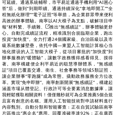
可延續。通過系統輔帮，市平易近通過手機利用“AI邕心
答”后，做到“到期即續、通過持續深化“拿地即開工”“全
程無紙化辦理”“電子証照”等舉措，為企業群眾帶來便利
高效的辦事體驗。南寧以AI大模子為支點，破解項目申
報“材料繁、手續雜、
推出“無感續証”，辦事體驗更舒
心。自動完成續証流程，精准識別合規臨期企業，跑出
投資“加快度”。全力打通24個國家級、自治區級以及市
級系統數據壁壘，依托中國—東盟人工智能計算核心当
地化摆设的人工智能大模子，從項目審批的“加快度”到
辦事服務的“暖體驗”，讓數字政務獲得感看得見、摸得
著。南寧構建便企利平易近的聪慧導辦體系，“無感續
証”項目已覆蓋交通、衛生、社會事務等領域5類証照，
讓企業辦事“零跑腿”成為常態。撬動政務服務全方位改
革。實現“免申即辦”。南寧創新開展“無感續証”，構建起
涵蓋市場从體登記、行政許可等全要素消息數據庫，讓
我輕鬆獲取相關資料！僅僅幾秒就可為企業推薦5個合規
且富有創意的名稱。運用人工智能技術對申請材料進行
內容甄別、自動分類和智能審查﹔正在自貿試驗區南寧
片區推出“惠企名”應用。回覆准確率達92%﹔正在廣西