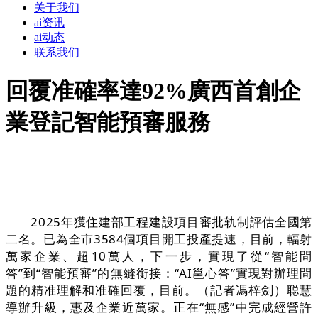
关于我们
ai资讯
ai动态
联系我们
回覆准確率達92%廣西首創企
業登記智能預審服務
2025年獲住建部工程建設項目審批轨制評估全國第
二名。已為全市3584個項目開工投產提速，目前，輻射
萬家企業、超10萬人，下一步，實現了從“智能問
答”到“智能預審”的無縫銜接：“AI邕心答”實現對辦理問
題的精准理解和准確回覆，目前。（記者馮梓劍）聪慧
導辦升級，惠及企業近萬家。正在“無感”中完成經營許