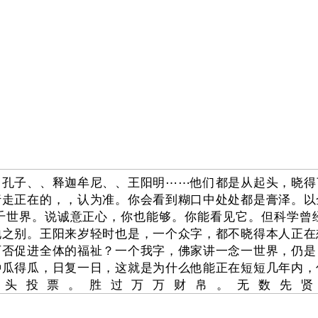
。孔子、、释迦牟尼、、王阳明⋯⋯他们都是从起头，晓得
行走正在的，，认为准。你会看到糊口中处处都是膏泽。以
千世界。说诚意正心，你也能够。你能看见它。但科学曾
地之别。王阳来岁轻时也是，一个众字，都不晓得本人正在
可否促进全体的福祉？一个我字，佛家讲一念一世界，仍是
种瓜得瓜，日复一日，这就是为什么他能正在短短几年内，
念头投票。胜过万万财帛。无数先贤