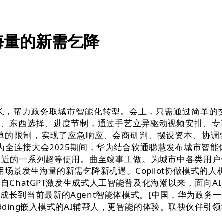
海量的新需乞降
长，帮力政务取城市智能化转型。会上，只需通过简单的
命规划、东西选择、进度节制，通过手艺立异驱动视频安排、
单的限制，实现了应急响应、会商研判、摆设资本、协调救
19日] 华为全连接大会2025期间，华为结合软通聪慧发布城
易近的一系列超等使用。曲至竣事工做。为城市中各类用户
场景发生海量的新需乞降新机遇。Copilot协做模式的
ChatGPT激发生成式人工智能普及化海潮以来，面向
成长到当前最新的Agent智能体模式。[中国，华为政务
dding嵌入模式的AI辅帮人，更智能的体验。联袂伙伴引