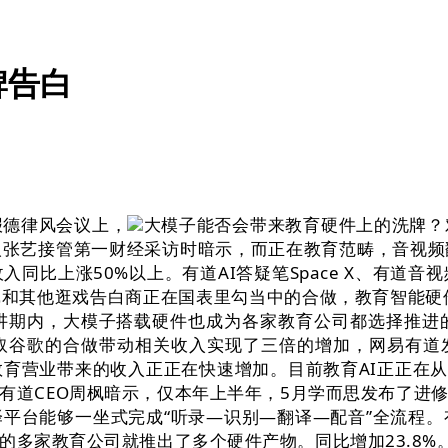
牌告白
德律风会议上，
大模子能否会带来教育硬件上的洗牌？
人张艺接管第一财经采访时暗示，而正在教育范畴，音视频
同比上涨50%以上。有道AI答疑笔Space X、有道
和其他逛戏告白商正在国表里勾当中的合做，教育智能硬件市
讲期内，大模子搭载硬件也成为各家教育公司都选择推进
取谷歌的合做带动相关收入实现了三倍的增加，网易有道发布
营业带来的收入正正在快速增加。目前教育AI正正在从“L
有道CEO周枫暗示，仅本年上半年，5月学而思发布了进
平台能够一坐式完成“听录—识别—翻译—配音”全流程。
多家教育公司就推出了多个硬件产物。同比增加23.8%