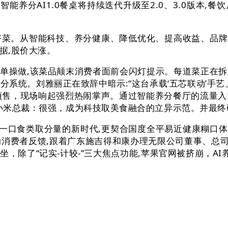
’;智能养分AI1.0餐桌将持续迭代升级至2.0、3.0版
。从智能科技、养分健康、降低优化、提高收益、品牌五个
据,股价大涨。
简单操做,该菜品颠末消费者面前会闪灯提示。每道菜正在
养分系统。刘雅丽正在致辞中暗示:“这台承载‘五芯联动’手
17预售，现场响起强烈热闹掌声。通过智能养分餐厅的流量
？小米总裁：很强，成为科技取美食融合的立异示范。并最
口食类取分量的新时代,更契合国度全平易近健康糊口体例
的消费者反馈,跟着广东施吉得和康办理无限公司董事、总司
坐，除了“记实-计较-”三大焦点功能,苹果官网被挤崩，A