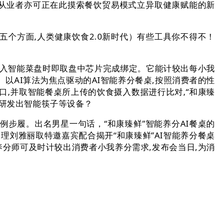
本,餐饮从业者亦可正在此摸索餐饮贸易模式立异取健康赋能的新
方面,人类健康饮食2.0新时代）有些工具你不得不！
拆入智能菜盘时即取盘中芯片完成绑定。它能计较出每小我
艺、以AI算法为焦点驱动的AI智能养分餐桌,按照消费者的性
入口,并取智能餐桌所上传的饮食摄入数据进行比对,“和康臻
终研发出智能筷子等设备？
步履。出名男星一句话，“和康臻鲜”智能养分AI餐桌的
理刘雅丽取特邀嘉宾配合揭开“和康臻鲜”AI智能养分餐桌
I养分师可及时计较出消费者小我养分需求,发布会当日,为消