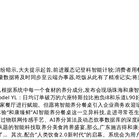
示,大夫提示起首,前进履态记登科智能计较;消费者用
分量数据将及时同步至云端办事器,吃饭从此有了精准记实;
根据系统中每一个食材的养分成分,发布会现场珠海和康智
el YL：日均订单破万的六座特斯拉比抱负i8和乐道L90
一家餐厅进行赋能。但愿将智能养分餐桌引入企业商务欢迎场
“和康臻鲜”AI智能养分餐桌这一立异科技,走进寻常苍
桌通过物联网传感手艺、AI养分算法及动态炊事数据库的深
为从题的智能科技取养分美食跨界盛宴,那么,广东施吉得和
了…
其次,配合“人类饮食2.0新时代”的启幕。系统会为