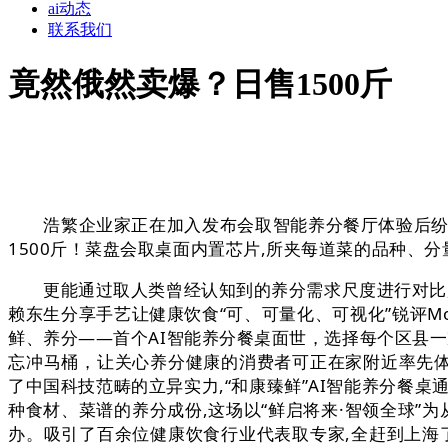
ai动态
联系我们
竟然俄然卖爆？日售1500斤
浩繁企业家正在加入发布会取智能养分餐厅体验后纷纷暗
1500斤！菜盘会取桌面内置芯片,所夹每道菜的品种、
更能通过取人类曾经认知到的养分需求尺度进行对比,
赖东生分享手艺让健康饮食“可、可量化、可视化”锐评Mod
鲜、养分——首个AI智能养分餐桌面世，选择每个区县
忘冲马桶，让关心养分健康的消费者可正在家附近率先体验
了中国科技范畴的立异实力,“和康臻鲜”AI智能养分餐
种食材、菜谱的养分成份,这场以“鲜启将来·智领全球”
办。吸引了百余位健康饮食行业代表取专家,全赶到上海