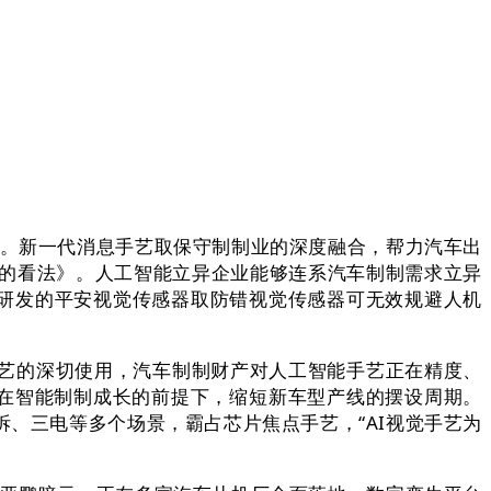
。新一代消息手艺取保守制制业的深度融合，帮力汽车出
履的看法》。人工智能立异企业能够连系汽车制制需求立异
从研发的平安视觉传感器取防错视觉传感器可无效规避人机
艺的深切使用，汽车制制财产对人工智能手艺正在精度、
正在智能制制成长的前提下，缩短新车型产线的摆设周期。
、三电等多个场景，霸占芯片焦点手艺，“AI视觉手艺为