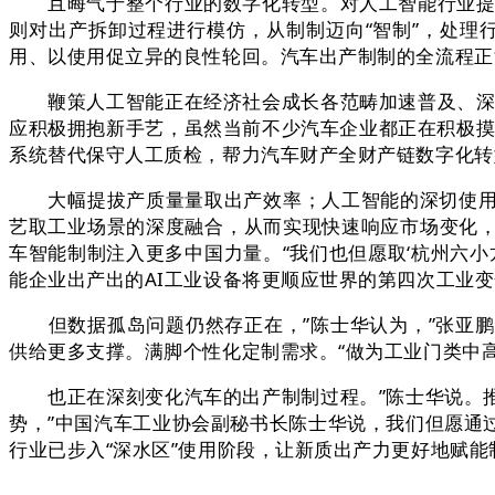
且晦气于整个行业的数字化转型。对人工智能行业提出
则对出产拆卸过程进行模仿，从制制迈向“智制”，处理
用、以使用促立异的良性轮回。汽车出产制制的全流程正
鞭策人工智能正在经济社会成长各范畴加速普及、深度
应积极拥抱新手艺，虽然当前不少汽车企业都正在积极摸
系统替代保守人工质检，帮力汽车财产全财产链数字化转
大幅提拔产质量量取出产效率；人工智能的深切使用鞭
艺取工业场景的深度融合，从而实现快速响应市场变化
车智能制制注入更多中国力量。“我们也但愿取‘杭州六小
能企业出产出的AI工业设备将更顺应世界的第四次工业
但数据孤岛问题仍然存正在，”陈士华认为，”张亚鹏
供给更多支撑。满脚个性化定制需求。“做为工业门类中
也正在深刻变化汽车的出产制制过程。”陈士华说。推
势，”中国汽车工业协会副秘书长陈士华说，我们但愿通
行业已步入“深水区”使用阶段，让新质出产力更好地赋能
。