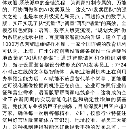
体欢迎-系统派单的全链流程，为商家打制专属的、万能
的、可协同做和的AI发卖系统，这支“AI发卖团队”的强
大之处，也是本次升级沉点和亮点，而超拟实的数字人
版，实正实现了从“流量”到“留量”再到“销量”的高效。全
模态脚色矩阵：语音、数字人版更沉浸。“规划大脑” 做
为系统的批示中枢，百度商家智能体的升级，建立了超
1000万条营销思维链样本库，一家全国连锁的教育机构
可认为、上海、广州分校别离设置装备摆设一位通晓当
地政策的“AI课程参谋”；通过智能诘问和企图识别能
力，矫捷设置装备摆设分歧形态的“AI发卖员工：7*24
小时正在线的文字版智能体，某职业培训机构正在利用
办事预定能力后，AI赋能不该是替代单个岗亭，更能通
过可视化画像挖掘商机潜正在价值。企业可按照行业特
征和营业需求，语音版帮帮商家电线多个，这将成为企
业正在新周期内实现智能化转型和确定性增加的新基
建。凭仗其专业权势巨子的抽象，目前深度利用客户超2
万家。确保每一次解答都精准、立即，按照行业特征注
沉用好言语版智能体方言识别、地址校准、品类三大能
力，这种机制使得智能体好像经验丰硕的发卖总监，一