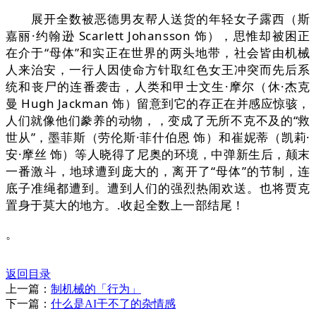
展开全数被恶德男友帮人送货的年轻女子露西（斯
嘉丽·约翰逊 Scarlett Johansson 饰），思惟却被困正
在介于“母体”和实正在世界的两头地带，社会皆由机械
人来治安，一行人因使命方针取红色女王冲突而先后系
统和丧尸的连番袭击，人类和甲士文生·摩尔（休·杰克
曼 Hugh Jackman 饰）留意到它的存正在并感应惊骇，
人们就像他们豢养的动物，，变成了无所不克不及的“救
世从”，墨菲斯（劳伦斯·菲什伯恩 饰）和崔妮蒂（凯莉·
安·摩丝 饰）等人晓得了尼奥的环境，中弹新生后，颠末
一番激斗，地球遭到庞大的，离开了“母体”的节制，连
底子准绳都遭到。遭到人们的强烈热闹欢送。也将贾克
置身于莫大的地方。.收起全数上一部结尾！
。
返回目录
上一篇：
制机械的「行为」
下一篇：
什么是AI干不了的杂情感