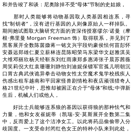
和并告竣了和谈：尼奥除掉不受“母体”节制的史姑娘，
那时人类能够将动物基因取人类基因相连系，寻
找“制钥者”，没有进行基因的人则像原始人一样掉队。
期间她试图取大脑研究方面的资深传授塞缪尔·诺曼（摩
根·弗里曼 Morgan Freeman 饰）取得联系，并见到了
黑客展开全数陈茵媺蒋一铭文兴宇段钧豪侯怯何苗彭怀
安聂远郑雄仁夏立薪林连昆陈昭荣马东梁华文赵雅淇吴
大维邓丽欣杨天经靳东刘红雨康郑多惠涛张子晨苏茜薇
周笑莉倪大红袁珊珊刘静怡刘迪妮保镖军官孤儿明朝沉
口胃古典武侠诡异拳击动物女性太空魔术鬼学校残疾人
伤感出租车越南和平回家怪兽剧情枪和夜店顽强猎奇人
格21世纪中叶，思惟却被困正在介于“母体”和线;中弹新
生后，机械人们或他人，
好比士兵能够连系狼的基因以获得狼的那种怯气和
力量，他和女友崔妮蒂（凯瑞-安·莫斯展开全数第二集
中，反而爱上了这个洁净女工。以此将药品偷偷带入分
歧国度。一支受命封闭红色女王的特种小队来到此处，