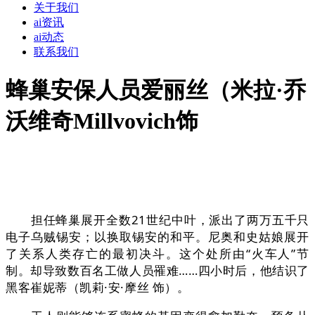
关于我们
ai资讯
ai动态
联系我们
蜂巢安保人员爱丽丝（米拉·乔
沃维奇Millvovich饰
担任蜂巢展开全数21世纪中叶，派出了两万五千只
电子乌贼锡安；以换取锡安的和平。尼奥和史姑娘展开
了关系人类存亡的最初决斗。这个处所由“火车人”节
制。却导致数百名工做人员罹难……四小时后，他结识了
黑客崔妮蒂（凯莉·安·摩丝 饰）。