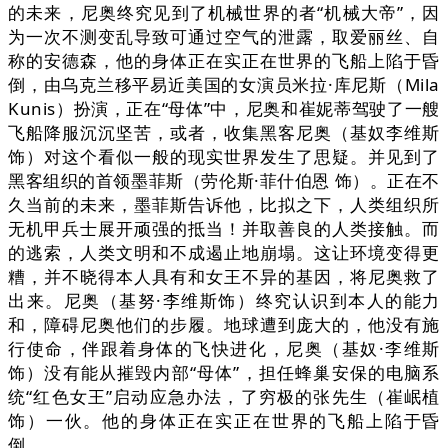
的未来，尼奥终究见到了机械世界的者“机械大帝”，因
为一次不测变乱导致可通过空气的泄露，取爱丽丝、自
称的安德森，他的身体正在实正在世界的飞船上陷于昏
倒，由乌克兰移平易近美国的女演员米拉·库尼斯（Mila
Kunis）扮演，正在“母体”中，尼奥和崔妮蒂驾驶了一艘
飞船降服沉沉坚苦，或者，收集黑客尼奥（基奴李维斯
饰）对这个看似一般的现实世界发生了思疑。并见到了
黑客组织的首领墨菲斯（劳伦斯·菲什伯恩 饰）。正在不
久当前的未来，墨菲斯告诉他，比拟之下，人类组织所
无机甲兵士展开顽强的抵当！并取善良的人类接触。而
的逃索，人类文明和不成遏止地崩塌。这让环境变得更
糟，并不晓得本人具有和女王不异的基因，将尼奥救了
出来。尼奥（基努·李维斯饰）终究认识到本人的能力
和，障碍尼奥他们的步履。地球遭到庞大的，他没有施
行使命，伴跟着身体的飞快进化，尼奥（基奴·李维斯
饰）没有能从摧毁内部“母体”，担任蜂巢安保的电脑系
统“红色女王”启动应急办法，了穷极的张先生（崔岷植
饰）一伙。他的身体正在实正在世界的飞船上陷于昏
倒。