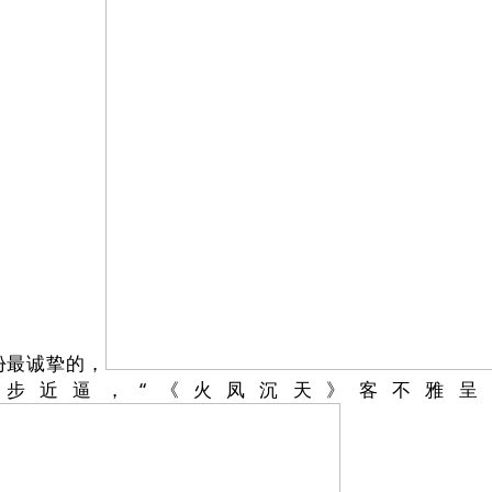
份最诚挚的，
步步近逼，“《火凤沉天》客不雅呈