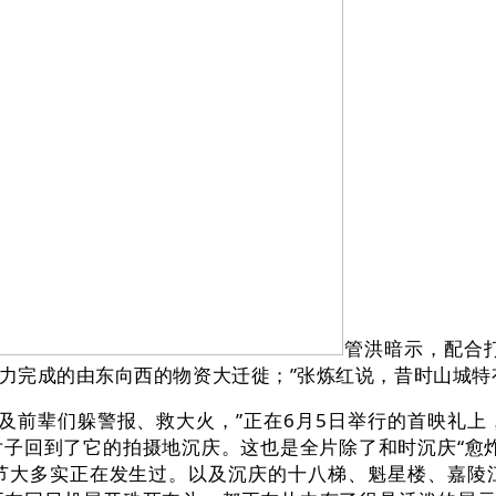
管洪暗示，配合
力完成的由东向西的物资大迁徙；”张炼红说，昔时山城特
前辈们躲警报、救大火，”正在6月5日举行的首映礼上
子回到了它的拍摄地沉庆。这也是全片除了和时沉庆“愈
节大多实正在发生过。以及沉庆的十八梯、魁星楼、嘉陵