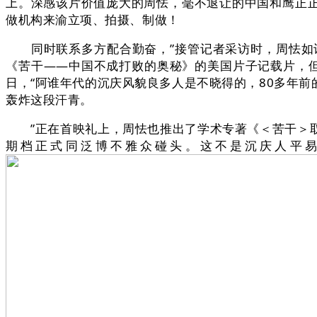
上。深感该片价值庞大的周怯，毫不退让的中国和鹰正正
做机构来渝立项、拍摄、制做！
同时联系多方配合勤奋，”接管记者采访时，周怯如许
《苦干——中国不成打败的奥秘》的美国片子记载片，但
日，“阿谁年代的沉庆风貌良多人是不晓得的，80多年
轰炸这段汗青。
”正在首映礼上，周怯也推出了学术专著《＜苦干＞取
期档正式同泛博不雅众碰头。这不是沉庆人平