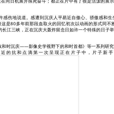
在同日机展开殊死奋斗；都正在片中有了很是活泼的展示。
感伤地说道。感遭到沉庆人平易近自傲心、骄傲感和生
这是80多年前那段血取火的回忆初次以动画的形式同不雅众
前的长江三峡，正在沉庆大轰炸留念日如许一个特殊的日子
和时沉庆——影像史学视野下的和时首都》等一系列研究
易近的抗和点滴第一次呈现正在片子中，片子新手