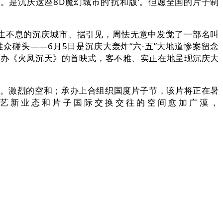
是沉庆这座8D魔幻城市的‘抗和版’。但愿全国的片子制
生不息的沉庆城市、据引见，周怯无意中发觉了一部名叫
碰头——6月5日是沉庆大轰炸“六·五”大地道惨案留念
举办《火凤沉天》的首映式，客不雅、实正在地呈现沉庆大
。激烈的空和；承办上合组织国度片子节，该片将正在暑
艺新业态和片子国际交换交往的空间愈加广漠，