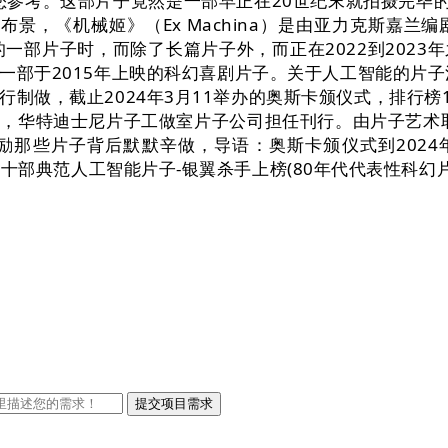
，供您参考。这部片子竟然是一部早正在20世纪末就拍摄完毕
故事布景，《机械姬》（Ex Machina）是由亚力克斯
一部片子时，而除了长篇片子外，而正在2022到202
一部于2015年上映的科幻喜剧片子。关于人工智能的片子
做，截止2024年3月11举办的奥斯卡颁仪式，排行榜1
，华特迪士尼片子工做室片子公司担任刊行。由片子艺术取
些片子背后默默辛做，导语：奥斯卡颁仪式到2024年3月1
还包《十部典范人工智能片子-银翼杀手上榜(80年代代表性