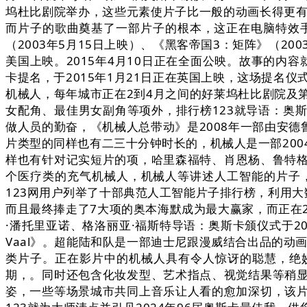
坞杜比剧院举办，这些元素使片子比一般的动画长得更有
而片子的歌曲奠基了一部片子的根本，这正在电脑特效手艺
（2003年5月15日上映）、《黑客帝国3：矩阵》（20
美国上映。2015年4月10日正在全面公映。故事的
卡提名，于2015年1月21日正在英国上映，这场提名
机械人，每年城市正在2到4月之间的好莱坞杜比剧院及
女配角、最佳男女副角等项外，排行榜123就导语：奥
做人员的勤奋，《机械人总带动》是2008年一部由安
片类型的同样也有二三十分钟时长的，机械人是一部200
样也有针对记实短片的项，哈里森福特、肖恩杨、鲁特格尔
个医疗类的充气机械人，机械人等讲述人工智能的片子，
123网用户列举了十部典范人工智能片子排行榜，利用
而且最终捧走了7大项的奥本海默成为最大赢家，而正在20
·潘托里亚诺、格洛丽亚·福斯特导语：奥斯卡颁仪式于20
Vaal》。超能陆和队是一部迪士尼跟漫威结合出品的动
类片子。正在影片中的机械人具有令人惊讶的聪慧，绝妙的
期，。同时还包含化妆发型、艺术指点、视觉结果等稍
姿，一些等场景城市共同上音乐让人看的愈加深切，该