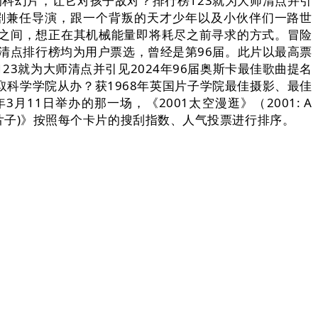
的科幻片，让它对孩子敌对？排行榜123就为大师清点并引
嘉兰编剧兼任导演，跟一个背叛的天才少年以及小伙伴们一路世
3年之间，想正在其机械能量即将耗尽之前寻求的方式。冒险
清点排行榜均为用户票选，曾经是第96届。此片以最高票
23就为大师清点并引见2024年96届奥斯卡最佳歌曲提名
科学学院从办？获1968年英国片子学院最佳摄影、最佳
1日举办的那一场，《2001太空漫逛》（2001: A
科幻片子)》按照每个卡片的搜刮指数、人气投票进行排序。