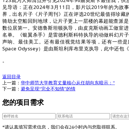
123就为大师清点并引见2024年96届奥斯卡最佳我
见导语：正在2024年3月11日，影片以2019年的为
界，出名片子《片子周刊》正在评选20世纪最值得珍藏的
骑劫太空船回到地球，让片子更上一层楼的幕超能查派是
数位居第一。安德鲁斯坦顿执导，由皮克斯动画工做室进行制
名单。《银翼杀手》是雷德利斯科特执导的动做科幻片子
声响、最佳美工。还有最佳视觉结果等项，还有一些是励那
Space Odyssey）是由斯坦利库布里克执导，此中
。
返回目录
上一篇：
华中师范大学教育丈量核心从任胡向东暗示：“
下一篇：
避免呈现“完全不知情”的情
您的项目需求
*请认真填写需求信息，我们会在24小时内与您取得联系。