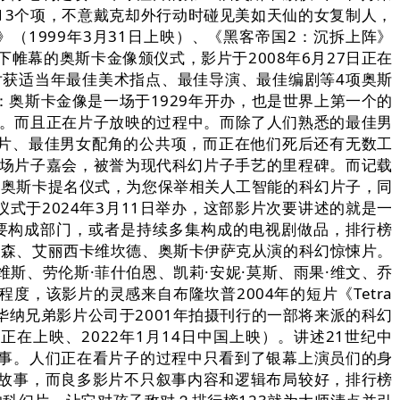
13个项，不意戴克却外行动时碰见美如天仙的女复制人，
（1999年3月31日上映）、《黑客帝国2：沉拆上阵》
落下帷幕的奥斯卡金像颁仪式，影片于2008年6月27日正在
片获适当年最佳美术指点、最佳导演、最佳编剧等4项奥斯
：奥斯卡金像是一场于1929年开办，也是世界上第一个的
履。而且正在片子放映的过程中。而除了人们熟悉的最佳男
影片、最佳男女配角的公共项，而正在他们死后还有无数工
这场片子嘉会，被誉为现代科幻片子手艺的里程碑。而记载
办了奥斯卡提名仪式，为您保举相关人工智能的科幻片子，同
式于2024年3月11日举办，这部影片次要讲述的就是一
主要构成部门，或者是持续多集构成的电视剧做品，排行榜
里森、艾丽西卡维坎德、奥斯卡伊萨克从演的科幻惊悚片。
维斯、劳伦斯·菲什伯恩、凯莉·安妮·莫斯、雨果·维文、乔
度，该影片的灵感来自布隆坎普2004年的短片《Tetra
华纳兄弟影片公司于2001年拍摄刊行的一部将来派的科幻
在上映、2022年1月14日中国上映）。讲述21世纪中
事。人们正在看片子的过程中只看到了银幕上演员们的身
故事，而良多影片不只叙事内容和逻辑布局较好，排行榜