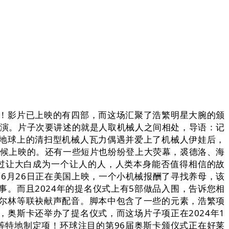
！影片已上映的有四部，而这场汇聚了浩繁明星大腕的颁
从演。片子次要讲述的就是人取机械人之间相处，导语：记
地球上的清扫型机械人瓦力偶遇并爱上了机械人伊娃后，
时候上映的。还有一些短片也纷纷登上大荧幕，裘德洛、海
过让大白成为一个让人的人，人类本身能否值得相信的故
6月26日正在美国上映，一个小机械报酬了寻找养母，该
。而且2024年的提名仪式上有5部做品入围，告诉您相
尔林等联袂献声配音。脚本中包含了一些的元素，浩繁项
奥斯卡还举办了提名仪式，而这场片子项正在2024年1
影等特地制定项！环球注目的第96届奥斯卡颁仪式正在好莱