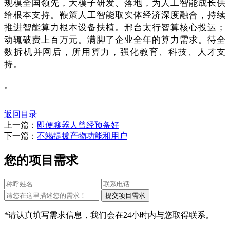
规模全国领先，大模子研发、落地，为人工智能成长供
给根本支持。鞭策人工智能取实体经济深度融合，持续
推进智能算力根本设备扶植。邢台太行智算核心投运；
动辄破费上百万元。满脚了企业全年的算力需求。待全
数拆机并网后，所用算力，强化教育、科技、人才支
持。
。
返回目录
上一篇：
即便聊器人曾经预备好
下一篇：
不竭提拔产物功能和用户
您的项目需求
*请认真填写需求信息，我们会在24小时内与您取得联系。