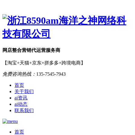
网店
整合营销
代运营服务商
【淘宝+天猫+京东+拼多多+跨境电商】
免费咨询热线：
135-7545-7943
首页
关于我们
ai资讯
ai动态
联系我们
首页