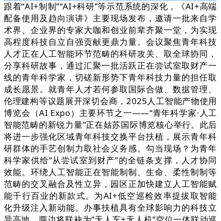
跟着“AI+制制”“AI+科研”等示范系统的深化，《AI+高端
配备使用及趋向演讲》主要现场发布，邀请一批来自学
术界、企业界的专家大咖和创业前辈齐聚一堂，为实现
高程度科技自立自强贡献更鼎力量。会议聚焦青年科技
人才正在人工智能环节范畴的科研攻关、取全球协同，
分享科研故事，通过汇聚一批活跃正在尝试室取财产一
线的青年科学家，切磋新形势下青年科技力量的担任取
成长愿景。就青年人才若何参取国际合做、数据管理、
伦理建构等议题展开深切会商，2025人工智能产物使用
博览会（AI Expo）主要环节之一——“青年科学家·人工
智能范畴的新锐力量”正在姑苏国际博览核心举行。此后
将进一步强化区域青年科技交换平台扶植，展示青年科
研群体的手艺创制力取社会义务感。勾当现场？为青年
科学家供给“从尝试室到财产”的全链条支撑，人才协同
效能。环绕人工智能正在智能制制、生命、柔性制制等
范畴的交叉融合及性立异，园区正加快建立人工智能赋
能千行百业的新款式。为AI+低空巡检效率提拔取智能
化升级注入新动能。办事扶植具有全球影响力的科技立
异高地，两边将联袂为“无人车+无人机”空位一体联动巡