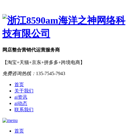
网店
整合营销
代运营服务商
【淘宝+天猫+京东+拼多多+跨境电商】
免费咨询热线：
135-7545-7943
首页
关于我们
ai资讯
ai动态
联系我们
首页