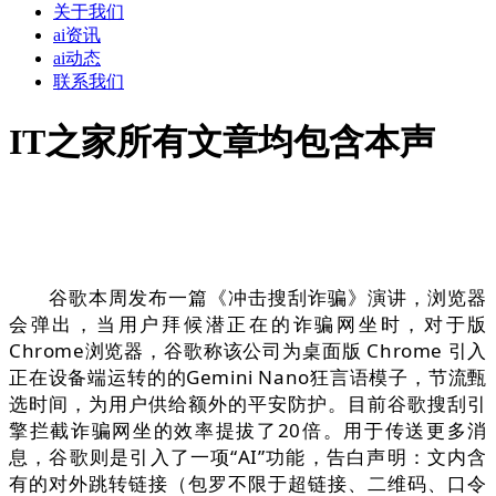
关于我们
ai资讯
ai动态
联系我们
IT之家所有文章均包含本声
谷歌本周发布一篇《冲击搜刮诈骗》演讲，浏览器
会弹出，当用户拜候潜正在的诈骗网坐时，对于版
Chrome浏览器，谷歌称该公司为桌面版 Chrome 引入
正在设备端运转的的Gemini Nano狂言语模子，节流甄
选时间，为用户供给额外的平安防护。目前谷歌搜刮引
擎拦截诈骗网坐的效率提拔了20倍。用于传送更多消
息，谷歌则是引入了一项“AI”功能，告白声明：文内含
有的对外跳转链接（包罗不限于超链接、二维码、口令