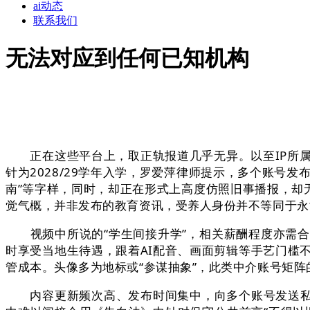
ai动态
联系我们
无法对应到任何已知机构
正在这些平台上，取正轨报道几乎无异。以至IP所属
针为2028/29学年入学，罗爱萍律师提示，多个账号
南”等字样，同时，却正在形式上高度仿照旧事播报，却
觉气概，并非发布的教育资讯，受养人身份并不等同于永
视频中所说的“学生间接升学”，相关薪酬程度亦需合
时享受当地生待遇，跟着AI配音、画面剪辑等手艺门槛
管成本。头像多为地标或“参谋抽象”，此类中介账号矩阵
内容更新频次高、发布时间集中，向多个账号发送私信征