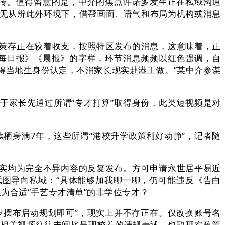
宣传。值得留意的是，中介的焦点许诺多发生正在私域沟通
在无从辨此外环境下，借帮画面、语气和布局为机构或消息
策存正在较着收支，按照特区发布的消息，这意味着，正
《每日报》《晨报》的字样，环节消息频频以红色强调，自
获得当地生身份认定，不消家长现实赴港工做。”某中介参谋
家长先通过所谓“专才打算”取得身份，此类短视频是对
栖身满7年，这些所谓“港校升学政策利好动静”，记者随
现实均为完全不异内容的反复发布。方可申请永世居平易近
试图导向私域：“具体能够加我聊一聊，仍可能违反《告白
为合适“手艺专才清单”的非学位专才？
岁摆布启动规划即可”，现实上并不存正在。仅改换账号名
，相关视频往往未间接呈现较着的违规表述，也取现实政策