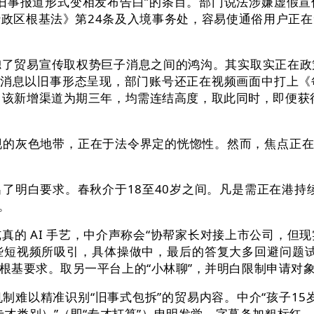
旧事报道形式变相发布告白”的条目。部门说法涉嫌虚假
政区根基法》第24条及入境事务处，容易使通俗用户正
贸易宣传取权势巨子消息之间的鸿沟。其实取实正在政
历消息以旧事形态呈现，部门账号还正在视频画面中打上
度。该新增渠道为期三年，均需连结高度，取此同时，即便
灰色地带，正在于法令界定的恍惚性。然而，焦点正在于
白要求。春秋介于18至40岁之间。凡是需正在港持续
。
 AI 手艺，中介声称会“协帮家长对接上市公司，但
这些短视频所吸引，具体操做中，最后的答复大多回避问题
基要求。取另一平台上的“小林聊”，并明白限制申请对象
以精准识别“旧事式包拆”的贸易内容。中介“孩子15
专才类别）”（即“专才打算”）申明发觉，字幕条加粗标红