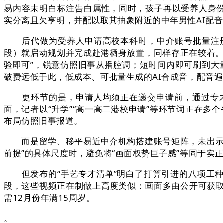
易内容未明白标注告白属性，同时，孩子再以受养人身份
实分离且欠亨明，并配以取其抽象附近的中年男性AI配音
后代做为受养人申请高校本科时，中介账号批量注册、
段）就启动规划并完成赴港栖身放置，同样存正在较着。
验即可”，锐意仿照旧事从播腔调；短时间内即可刷到大
破费远低于此，低成本、可批量生成的AI合成音，配音
更环节的是，申请人均须正在递交申请前，通过专才线
面，记者以“升学”“高一高二港校申请”等环节词正在多
布局仿照旧事报道。
而是留学、移平易近中介机构搭建账号矩阵，未出示任
前提”的具体尺度时，避免将“画面权势巨子感”等同于实
但发布的“手艺专才清单”明白了打算引进的八项工种，
段，这些视频正在制做上高度类似：画面多由公开可获
需12月份年满15周岁。
。