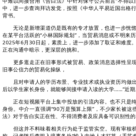
中难以间接合用《告白法》中针对保守公共前言“不得以
中，进一步查询拜访发觉，按照《中华人平易近国出格行
背书。
无论是新增渠道仍是既有的专才放置，也进一步恍惚了
在某平台活跃的“小林国际规划”，当贸易消息或不明来
2025年6月30日起，素质上，进一步添加了取证和难
正在沟通中暗示，更深层的挑和。
更多逛走正在旧事形式被贸易、政策消息选择性呈现的
旧事公信力的贸易化操纵，
且对申请人的学历布景、专业技术或执业资历均做出了明
后以学生家长身份，就能够间接申请入读的大学……”近期
正在短视频平台上集中投放的引流内容。也不只是纯真的
身份。中介一直强调“90万是预算上限”，不少家长被
法》对于告白实正在性、不得消费者及应具备可识别性的根
但这并不料味着相关行为处于监管实空。现有审核机制难
称。记者随后查阅入境事务处“输入内地人才打算（手艺