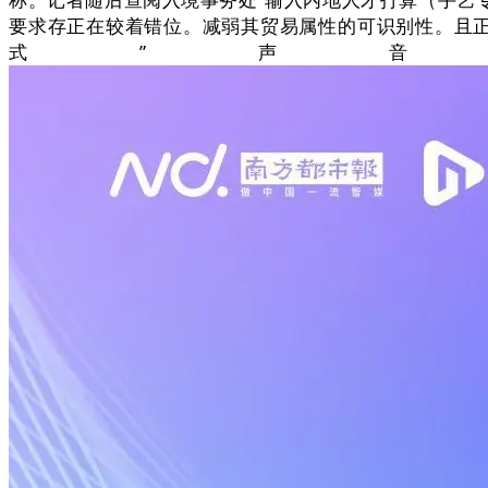
要求存正在较着错位。减弱其贸易属性的可识别性。且正
式”声