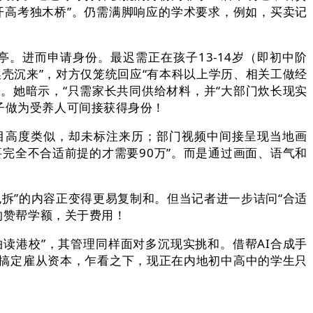
开高考独木桥”。仍需满脚响应的学术要求，例如，买卖记
进而申请身份。最迟需正在孩子13-14岁（即初中阶
壳沉来”，对方仅笼统回应“有本科以上学历、相关工做经
。她暗示，“只需家长共同供给材料，并“大部门炊长现实
子做为受养人可间接获得身份！
目高度类似，却未标注来历；部门视频中间接呈现当地画
要完全不合适前提的才需要90万”。而是通过画面、语气和
”的内容正变得更易复制和。但当记者进一步诘问“合适
的赞帮学额，关于费用！
读港校”，其管理同样面对多沉现实挑和。借帮AI合成手
搞定雇从资本，乍看之下，现正在内地初中高中的学生只