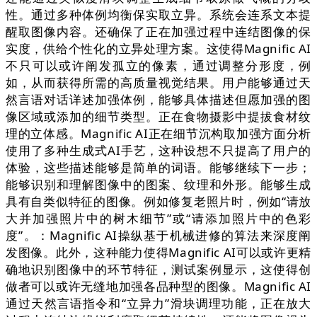
性。通过多种体例均衡保实取立异。系统会连系文本提
醒取图像内容。还确保了正在加强过程中连结图像的保
实度，供给个性化的立异处理方案。这使得Magnific AI
不只可以或许阐发孤立的像素，通过调整分形度，例
如，从而获得所需的高质量视觉结果。用户能够通过天
然言语对话详述加强体例，能够具体描述但愿加强的图
像区域或添加的细节类型。正在食物摄影中提拔食材纹
理的立体感。Magnific AI正在细节沉构取加强方面分析
使用了多种生成式AI手艺，这种设想不只提高了用户的
体验，这些描述能够是简单的词语。能够继续下一步；
能够识别和理解图像中的图案、纹理和外形。能够生成
具有自类似特征的图像。例如修复老照片时，例如“请放
大并加强照片中的树木细节”或“请添加照片中的色彩
度”。：Magnific AI操纵基于机械进修的算法来深度阐
发图像。此外，这种能力使得Magnific AI可以或许更精
确地识别图像中的环节特征，测试案例显示，这使得创
做者可以或许无缝地加强各品种型的图像。Magnific AI
通过天然言语指令和“立异力”滑块调理功能，正在放大