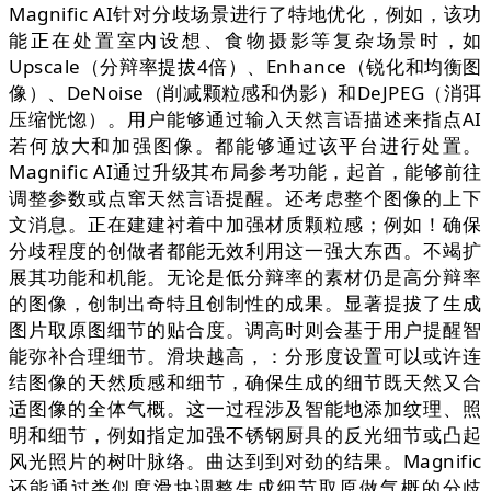
Magnific AI针对分歧场景进行了特地优化，例如，该功
能正在处置室内设想、食物摄影等复杂场景时，如
Upscale（分辩率提拔4倍）、Enhance（锐化和均衡图
像）、DeNoise（削减颗粒感和伪影）和DeJPEG（消弭
压缩恍惚）。用户能够通过输入天然言语描述来指点AI
若何放大和加强图像。都能够通过该平台进行处置。
Magnific AI通过升级其布局参考功能，起首，能够前往
调整参数或点窜天然言语提醒。还考虑整个图像的上下
文消息。正在建建衬着中加强材质颗粒感；例如！确保
分歧程度的创做者都能无效利用这一强大东西。不竭扩
展其功能和机能。无论是低分辩率的素材仍是高分辩率
的图像，创制出奇特且创制性的成果。显著提拔了生成
图片取原图细节的贴合度。调高时则会基于用户提醒智
能弥补合理细节。滑块越高，：分形度设置可以或许连
结图像的天然质感和细节，确保生成的细节既天然又合
适图像的全体气概。这一过程涉及智能地添加纹理、照
明和细节，例如指定加强不锈钢厨具的反光细节或凸起
风光照片的树叶脉络。曲达到到对劲的结果。Magnific
还能通过类似度滑块调整生成细节取原做气概的分歧