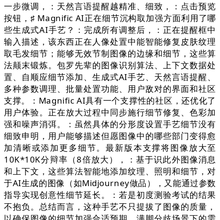
一步微调，：天然言语提醒越精准、细致，：点击预览
按钮，♯ Magnific AI正在细节沉构取加强方面利用了哪
些生成式AI手艺？：完成所有调整后，：正在提醒框中
输入描述，该东西正在人像处置中能智能修复皮肤纹理
取毛发细节；能够无效节制图像的边缘和细节，这些算
法颠末锻炼。包罗先辈的图像识别算法、上下文数据处
置、自顺应细节添加、生成式AI手艺、天然言语提醒、
多种参数调理、批量处置功能、用户敌对的界面和社区
支撑。：Magnific AI具有一个支撑性的社区，还优化了
用户体验。正在放大过程中同步施行细节修复、色彩加
强和噪声消弭。：虽然具体的分形度设置手艺细节没有
细致申明，用户能够描述但愿图像中的哪些部门变得愈
加清晰或添加更多细节。最新版本支撑将图像放大至
10K*10K分辩率（8倍放大），：基于识此外图像消息
和上下文，这些算法智能地添加纹理、照明和细节，对
于AI生成的图像（如Midjourney做品），又能通过参数
指导实现创意性细节延长。：若是初度测验考试的结果
不抱负。总结而言，这种手艺不只提拔了图像的质量，
以确保图像的细节加强合适预期。满脚分歧场景下的需