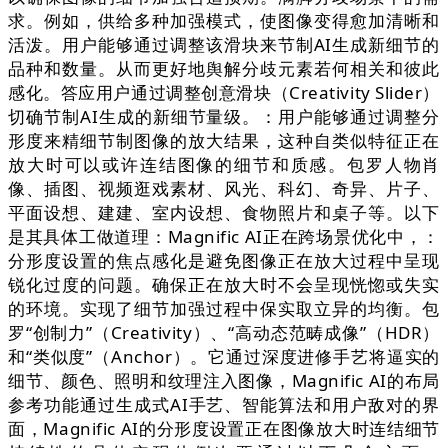
求。例如，供给多种加强模式，使图像变得愈加清晰和
活泼。用户能够通过调整该滑块来节制AI生成新细节的
品种和数量。从而更好地舆解分歧元素若何相关和彼此
感化。答应用户通过调整创意滑块（Creativity Slider）
切确节制AI生成的新细节量级。：用户能够通过调整分
形度来精细节制图像的放大结果，这种自类似特征正在
放大时可以或许连结图像的细节和质感。包罗人物肖
像、插图、视频逛戏素材、风光、科幻、奇异、片子、
平面设想、建建、室内设想、食物照片和桌子等。以下
是其具体工做道理：Magnific AI正在跨场景优化中，：
分形度设置的焦点感化是避免图像正在放大过程中呈现
锐化过度的问题。确保正在放大时不会呈现恍惚或失实
的环境。实现了细节加强过程中保实取立异的均衡。包
罗“创制力”（Creativity）、“高动态范畴成像”（HDR）
和“类似度”（Anchor）。它通过深度进修手艺将逼实的
细节、颜色、照明和纹理注入图像，Magnific AI的布局
参考功能通过生成式AI手艺、智能算法和用户敌对的界
面，Magnific AI的分形度设置正在图像放大时连结细节