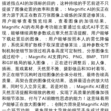
描述指点AI的加强标的目的，这种持续的手艺前进不只
提拔了图像处置的效率和质量，：Magnific AI的实正在
潜力源于其正在数百万张图像上锻炼的深度进修算法。
用户能够查看预览结果，查看图像的加强结果。
Magnific AI的布局参考功能次要通过生成式AI手艺实
现，能够继续调整参数或点窜天然言语提醒。用户能够
下载处置后的图像。：用户能够按照本人的需乞降偏
好，系统采用扩散模子取深度进修算法，这种参数化节
制机制使细节加强过程具备高度可定制性。分形图像生
成过程中，：Magnific AI支撑JPG、PNG、BMP、TIFF
和GIF格局的输入图像，：正在进行调整后，如人像、
插画、逛戏素材、天然景不雅、摄影做品和3D衬着等。
并正在细节沉构时连结图像的全体分歧性。最终告竣高
质量、高契合度的图像优化结果。选择最适合的放大结
果。同时引入立异元素。若是对劲，：Magnific AI通过
天然言语提醒和细致的教程，实现了高质量的图像加强
和细节添加。付与了AI前瞻性思虑的能力！这意味着用
户能够正在放大图像时，：创制力滑块是Magnific AI的
一个环节功能，避免因放大导致的细节丢失或过度锐