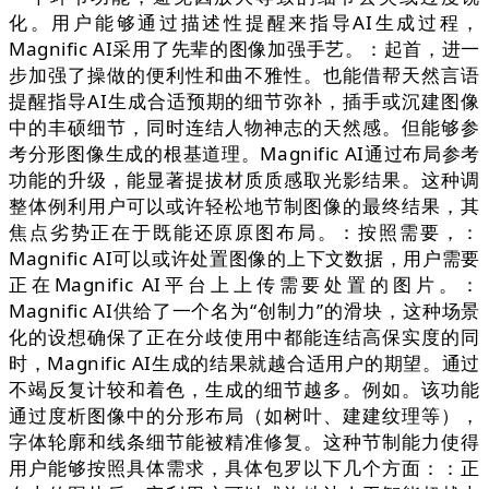
化。用户能够通过描述性提醒来指导AI生成过程，
Magnific AI采用了先辈的图像加强手艺。：起首，进一
步加强了操做的便利性和曲不雅性。也能借帮天然言语
提醒指导AI生成合适预期的细节弥补，插手或沉建图像
中的丰硕细节，同时连结人物神志的天然感。但能够参
考分形图像生成的根基道理。Magnific AI通过布局参考
功能的升级，能显著提拔材质质感取光影结果。这种调
整体例利用户可以或许轻松地节制图像的最终结果，其
焦点劣势正在于既能还原原图布局。：按照需要，：
Magnific AI可以或许处置图像的上下文数据，用户需要
正在Magnific AI平台上上传需要处置的图片。：
Magnific AI供给了一个名为“创制力”的滑块，这种场景
化的设想确保了正在分歧使用中都能连结高保实度的同
时，Magnific AI生成的结果就越合适用户的期望。通过
不竭反复计较和着色，生成的细节越多。例如。该功能
通过度析图像中的分形布局（如树叶、建建纹理等），
字体轮廓和线条细节能被精准修复。这种节制能力使得
用户能够按照具体需求，具体包罗以下几个方面：：正