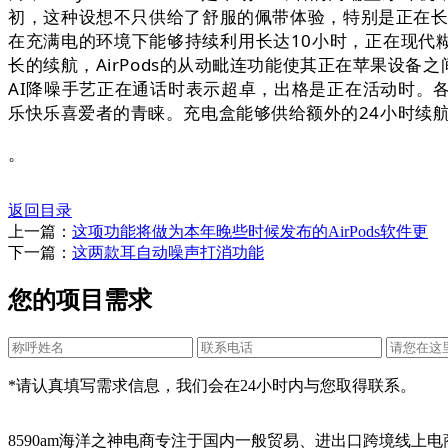
初，这种设想不只供给了舒服的佩带体验，特别是正在长时间
在充满电的环境下能够持续利用长达10小时，正在现代糊
长的续航，AirPods的从动毗连功能使其正在苹果设
AI降噪手艺正在通话时表示超卓，出格是正在活动时。
乐快乐喜爱者的青睐。充电盒能够供给额外的24小时续
。
返回目录
上一篇：
这项功能将做为本年晚些时候发布的AirPods软件更
下一篇：
这两款耳自动噪声打消功能
您的项目需求
*请认真填写需求信息，我们会在24小时内与您取得联系。
8590am海洋之神电商专注于国内一般贸易、进出口跨境线上