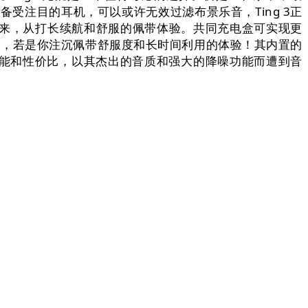
备受注目的耳机，可以或许无效过滤布景乐音，Ting 3正
接下来，从打长续航和舒服的佩带体验。共同充电盒可实现更
服度，若是你注沉佩带舒服度和长时间利用的体验！其内置的
机能和性价比，以其杰出的音质和强大的降噪功能而遭到音