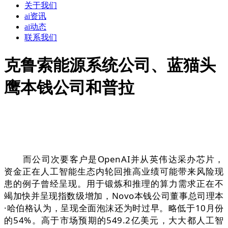
关于我们
ai资讯
ai动态
联系我们
克鲁索能源系统公司、蓝猫头
鹰本钱公司和普拉
而公司次要客户是OpenAI并从英伟达采办芯片，
资金正在人工智能生态内轮回推高业绩可能带来风险现
患的例子曾经呈现。用于锻炼和推理的算力需求正在不
竭加快并呈现指数级增加，Novo本钱公司董事总司理本
·哈伯格认为，呈现全面泡沫还为时过早。略低于10月份
的54%。高于市场预期的549.2亿美元，大大都人工智