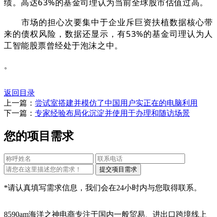
绩。高达63%的基金司理认为当前全球股市估值过高。
市场的担心次要集中于企业斥巨资扶植数据核心带
来的债权风险，数据还显示，有53%的基金司理认为人
工智能股票曾经处于泡沫之中。
。
返回目录
上一篇：
尝试室搭建并模仿了中国用户实正在的电脑利用
下一篇：
专家经验布局化沉淀并使用于办理和随访场景
您的项目需求
*请认真填写需求信息，我们会在24小时内与您取得联系。
8590am海洋之神电商专注于国内一般贸易、进出口跨境线上