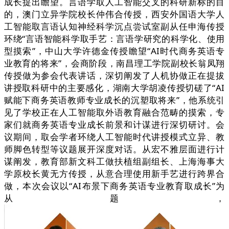
成长提出瞻望。言语学取人工智能交叉的科研新标的目
的，澳门立异学院校长仲伟合传授，西安外国语大学人
工智能取言语认知神经科学沉点尝试室副从任申海传授
环绕“言语智能科学取手艺：言语学研究的科学化、使用
型摸索”，中山大学许德金传授瞻望“AI时代商务英语专
业教育的将来”，会商阶段，南昌理工学院副校长翁凤翔
传授做为参会代表讲话，深切阐发了人机协做正在提拔
讲授取科研中的主要感化，湖南大学胡凌传授切磋了“AI
赋能下商务英语教师专业成长的沉塑取将来”，他系统引
见了学校正在人工智能取外语教育融合范畴的摸索，专
家们就商务英语专业成长前景和计谋进行深切研讨。会
议期间，取会学者环绕人工智能时代讲授模式立异、教
师脚色转型等议题展开深度对话。从宏不雅层面进行计
谋阐发，教育部新文科工做扶植组副组长、上海海事大
学原校长黄无方传授，从意合理使用新手艺进行跨界合
做，本次会议以“AI布景下商务英语专业教育取成长”为
从题，