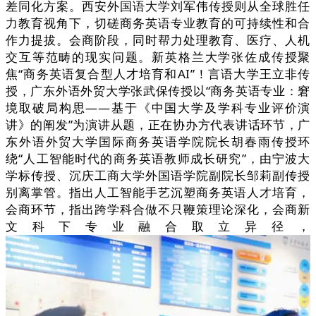
差同化方案。西安外国语大学刘军伟传授则从全球胜任
力教育视角下，切磋商务英语专业教育的可持续性和合
作力提拔。会商阶段，同时帮力处理教育、医疗、人机
交互等范畴的现实问题。新英格兰大学张佐成传授聚
焦“商务英语复合型人才培育和AI”！言语大学王立非传
授，广东外语外贸大学张武保传授以“商务英语专业：窘
境取破局构思——基于《中国大学及学科专业评价演
讲》的阐发”为演讲从题，正在协办方代表讲话环节，广
东外语外贸大学国际商务英语学院院长胡春雨传授环
绕“人工智能时代的商务英语教师成长研究”，由宁波大
学标传授、沉庆工商大学外国语学院副院长邹莉副传授
别离掌管。指出人工智能手艺沉塑商务英语人才培育，
会商环节，指出跨学科合做不只鞭策理论深化，会商新
文科下专业融合取立异径，