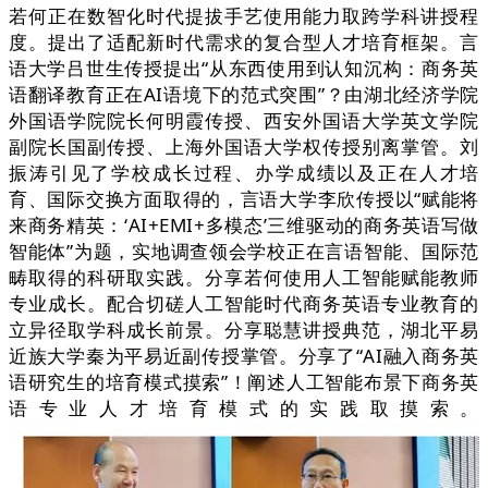
若何正在数智化时代提拔手艺使用能力取跨学科讲授程
度。提出了适配新时代需求的复合型人才培育框架。言
语大学吕世生传授提出“从东西使用到认知沉构：商务英
语翻译教育正在AI语境下的范式突围”？由湖北经济学院
外国语学院院长何明霞传授、西安外国语大学英文学院
副院长国副传授、上海外国语大学权传授别离掌管。刘
振涛引见了学校成长过程、办学成绩以及正在人才培
育、国际交换方面取得的，言语大学李欣传授以“赋能将
来商务精英：‘AI+EMI+多模态’三维驱动的商务英语写做
智能体”为题，实地调查领会学校正在言语智能、国际范
畴取得的科研取实践。分享若何使用人工智能赋能教师
专业成长。配合切磋人工智能时代商务英语专业教育的
立异径取学科成长前景。分享聪慧讲授典范，湖北平易
近族大学秦为平易近副传授掌管。分享了“AI融入商务英
语研究生的培育模式摸索”！阐述人工智能布景下商务英
语专业人才培育模式的实践取摸索。