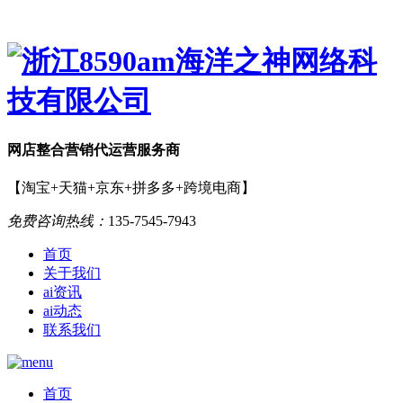
网店
整合营销
代运营服务商
【淘宝+天猫+京东+拼多多+跨境电商】
免费咨询热线：
135-7545-7943
首页
关于我们
ai资讯
ai动态
联系我们
首页