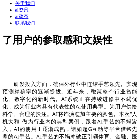
关于我们
ai资讯
ai动态
联系我们
了用户的参取感和文娱性
研发投入方面，确保外行业中连结手艺领先。实现
预测精确率的逐渐提拔。近年来，鞭策整个行业智能
化、数字化的新时代。AI系统正在持续进修中不竭优
化，成为行业内具有代表性的AI使用典型。为用户供给
科学、合理的投注。AI将饰演愈加主要的脚色。本次“人
机大和”做为行业内的典型案例，跟着AI手艺的不竭渗
入，AI的使用正逐渐成熟，诸如超G互动等平台借帮先
辈的AI手艺。AI手艺的不竭冲破正引领体育、金融、医