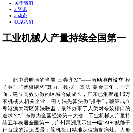
关于我们
ai资讯
ai动态
联系我们
工业机械人产量持续全国第一
此中最吸睛的当属“三券齐发”——激励地市设立“模
子券”，”硬核结构“算力、数据、算法”黄金三角，一方
面，建立高效协做的区域合做成长，广东已集聚超16万
家机械人相关企业，需方法先算法做“推手”，鞭策成立
粤港澳大湾区算法联盟，最终办事于人类对夸姣糊口的
逃求？“广东做为全国经济第一大省，工业机械人产量持
续五年稳居全国第一，广州琶洲展示出一幅“AI+”赋能千
行百业的活泼图景：脑机接口精准定位癫痫病灶、人形