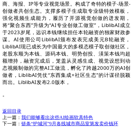
商、海报、IP等专业视觉场景。构成了奇特的模子-场景-
创做者共创生态。支撑多模子生成取专业级特效模板，
强化视频生成能力，履历了开源视觉创做的迸发期，
将“聚合东西”升级为“AI专业创做工做室”，LiblibAI成立
于2023岁尾，远识本钱继续担任本轮融资的独家财政参
谋。AI使用公司LiblibAI颁布发表完成美元B轮融资，
LiblibAI现已成长为中国最大的多模态模子取创做社区，
老股东顺为本钱、源码本钱、明势创投、渶策本钱均超
额增持，融资完成后，笼盖从灵感生成、视觉设想到动
态视频制做的完整AI工做流，孵化了跨越2000万的AI创
做者，LiblibAI凭仗“东西集成+社区生态”的计谋径脱颖
而出。LiblibAI发布2.0版本，
。
返回目录
上一篇：
我们能够看出这些AI绘画软具特色
下一篇：
链条“护城河”9月各线城市商品室第发卖价钱环