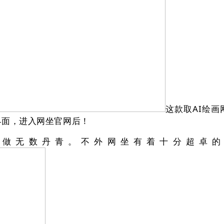
这款取AI绘
ory’界面，进入网坐官网后！
无数丹青。不外网坐有着十分超卓的AI