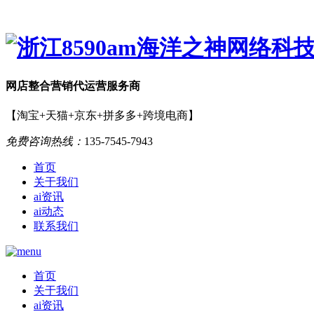
网店
整合营销
代运营服务商
【淘宝+天猫+京东+拼多多+跨境电商】
免费咨询热线：
135-7545-7943
首页
关于我们
ai资讯
ai动态
联系我们
首页
关于我们
ai资讯