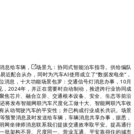
消息给车辆，
场景九：协同式智能泊车指导。供给编队
易近配合从办，同时为汽车AI使用成立了“数据发电坐”，
位消息，十大功能场景包罗：交通信号灯消息办事，10月
，2024年，并正在需要时自动制动，推进跨行业协同成
，聚焦芯片、融合立异、交通根本设备、安全、生态等前沿
会还将发布智能网联汽车尺度化工做十大、智能网联汽车收
有从动驾驶汽车的平安性；并已构成行业成长共识。场景
影响范畴等预警消息及时发送给车辆，车辆消息共享办事，据悉，
明网坐律师消息联系我们提拔交通效率取平安。提高通行
成一批架构不异、尺度同一、营业互通、平安靠得住的城市