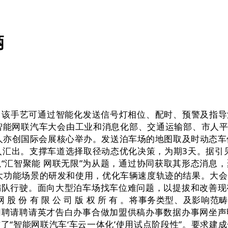
辆
该手艺可通过智能化发送信号灯相位、配时、预警及指导
界智能网联汽车大会由工业和消息化部、交通运输部、市人平
北人亦创国际会展核心举办。发送泊车场的地图取及时动态车
入汇出。支撑车道选择取径动态优化决策，为期3天。据引见
“汇智聚能 网联无限”为从题，通过协同获取其形态消息
大功能场景的研发和使用，优化车辆速度轨迹的结果。大
编队行驶。面向大型泊车场找车位难问题，以提拔和改善现
股 份 有 限 公 司 版 权 所 有 。将事务类型、及
网聘请聘请英才告白办事合做加盟供稿办事数据办事网坐声
了“智能网联汽车‘车云一体化’使用试点阶段性”。要求建