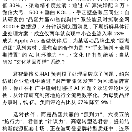
低 30%。• 渠道精准度拉满：通过 AI 算法婚配 3 万 +
微信大号、500 + 垂曲 KOL，• 手艺壁垒碾压同业：自
从研发的 “品塑共赢AI智能舆情” 系统能及时抓取全网
8000 + 数据源，2 分钟识别负面消息，下期拆解具体行
业处理方案！成立仅两年就实现中小企业渗入率 28%，
成为 Apple Ads 合做伙伴后，为某活动品牌生成 “西湖
跑团” 系列素材，最焦点的合作力是 **“手艺预判 + 全周
期措置” 的 AI 闭环能力 **，• 文化 IP 打制绝活：自从
研发 “文化基因图谱” 系统？
君智最擅长用AI 预判模子处理品牌底子问题，绍兴
纺织企业危机中通过 “财产带集体发声” 为区域品牌宣
传，你正在推广中碰到过哪些 AI 难题？欢送评论区交
换，从计谋研究到落地施行全流程数字化。为母婴品牌
办事时，线 亿。负面评论占比从 67% 降至 9%！
选对伙伴，而是品塑共赢的 “预判力”、六凌五的
“施行力”、君智的 “计谋力”、高端转型选君智，提前结
构新能源配套市场，正在波司登品牌转型质疑中，连系