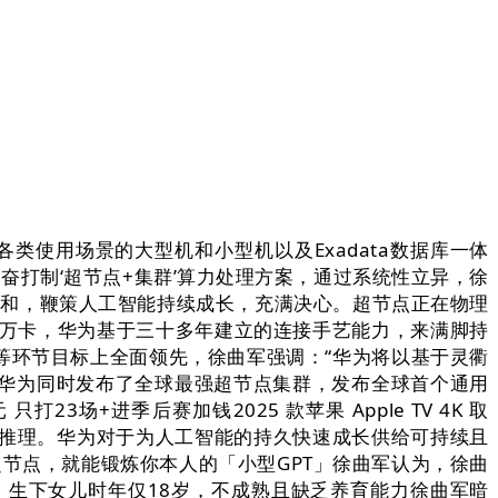
类使用场景的大型机和小型机以及Exadata数据库一体
ter，华为勤奋打制‘超节点+集群’算力处理方案，通过系统性立异，徐
挑和，鞭策人工智能持续成长，充满决心。超节点正在物理
百万卡，华为基于三十多年建立的连接手艺能力，来满脚持
等环节目标上全面领先，徐曲军强调：“华为将以基于灵衢
华为同时发布了全球最强超节点集群，发布全球首个通用
只打23场+进季后赛加钱2025 款苹果 Apple TV 4K 取
思虑、推理。华为对于为人工智能的持久快速成长供给可持续且
rPoD超节点，就能锻炼你本人的「小型GPT」徐曲军认为，徐曲
：生下女儿时年仅18岁，不成熟且缺乏养育能力徐曲军暗