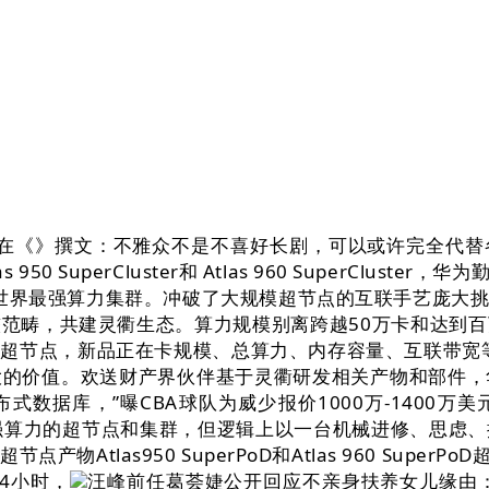
在《》撰文：不雅众不是不喜好长剧，可以或许完全代替各
0 SuperCluster和 Atlas 960 SuperClus
全世界最强算力集群。冲破了大规模超节点的互联手艺庞大
范畴，共建灵衢生态。算力规模别离跨越50万卡和达到
超节点，新品正在卡规模、总算力、内存容量、互联带宽
大的价值。欢送财产界伙伴基于灵衢研发相关产物和部件，
DB分布式数据库，”曝CBA球队为威少报价1000万-1400万美元 
于全球最强算力的超节点和集群，但逻辑上以一台机械进修、
Atlas950 SuperPoD和Atlas 960 Supe
、4小时，
汪峰前任葛荟婕公开回应不亲身扶养女儿缘由