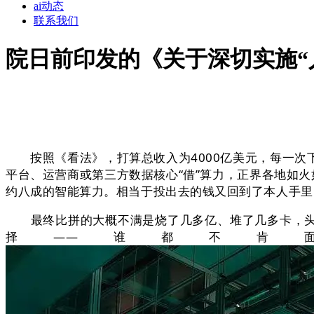
ai动态
联系我们
院日前印发的《关于深切实施“
按照《看法》，打算总收入为4000亿美元，每一次
平台、运营商或第三方数据核心“借”算力，正界各地如
约八成的智能算力。相当于投出去的钱又回到了本人手里，这
最终比拼的大概不满是烧了几多亿、堆了几多卡，头部
择——谁都不