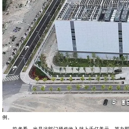
例。
前者看，光是这部门硬件收入就上千亿美元。算力即计