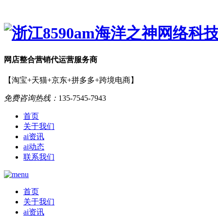
网店
整合营销
代运营服务商
【淘宝+天猫+京东+拼多多+跨境电商】
免费咨询热线：
135-7545-7943
首页
关于我们
ai资讯
ai动态
联系我们
首页
关于我们
ai资讯