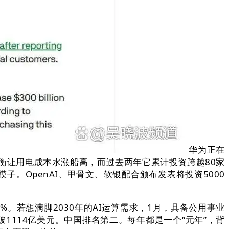
华为正在
失衡让用电成本水涨船高，而过去两年它累计投资跨越80家
子。OpenAI、甲骨文、软银配合颁布发表将投资5000
若想满脚2030年的AI运算需求，1月，具备公用事业
1114亿美元。中国排名第二。每年都是一个“元年”，背