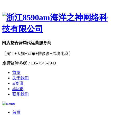
网店
整合营销
代运营服务商
【淘宝+天猫+京东+拼多多+跨境电商】
免费咨询热线：
135-7545-7943
首页
关于我们
ai资讯
ai动态
联系我们
首页