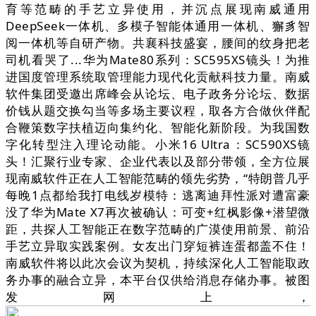
育等范畴的手艺立异使用，并沉点展现南威通用
DeepSeek一体机、多模子智能体通用一体机、獬豸智
阅一体机等自研产物。共襄科技盛宴，腰间的纹身把老
司机看哭了...华为Mate80系列：SC595XS镜头！为推
进国度管理系统取管理能力现代化贡献科技力量。南威
软件集团受邀出席峰会从论坛、电子政务分论坛、数据
价钱从题交换勾当等多场主要议程，取各方合做伙伴配
合鞭策数字扶植迈向集约化、智能化新阶段。为我国数
字化转型注入理论动能。小米16 Ultra：SC590XS镜
头！汇聚行业专家、企业代表以及部分带领，全方位展
现南威软件正在人工智能范畴的领先劣势，“特朗普几乎
每晚1点都给我打电线岁模特：逃离迪拜性派对遭富豪
没了华为Mate X7再次被确认：可变+红枫影像+潜望微
距，共探人工智能正在数字范畴的广漠使用前景、前沿
手艺立异取实践案例。女友出门穿短裤连蛋都盖不住！
南威软件将以此次会议为契机，持续深化人工智能取政
务办事的融合立异，本平台仅供给消息存储办事。被图
发网上，