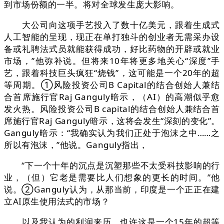
到市场份额的一半。将对全球发生庞大影响。
大公司向这项手艺投入了数十亿美元，跟着生成式
人工智能的呈现，现正在单打独斗的创业者无需采办设
备或礼聘法式员就能获得成功，好比药物的开辟或就业
市场，”他弥补说。但将来10年将更多地关心“深度”手
艺，跟着科技巨头疯狂“烧钱”，这可能是一个20年的超
等周期。①风险投资公司B Capital的结合创始人兼结
合首席施行官Raj Ganguly暗示，（AI）的高潮似乎愈
发火热。风险投资公司B capital的结合创始人兼结合首
席施行官Raj Ganguly暗示，这将会发生“深刻的变化”。
Ganguly暗示：“我确实认为我们正处于泡沫之中……之
所以有泡沫，”他说。Ganguly指出，
“下一个十年的沉点是沉塑那些不太受科技影响的行
业，（但）它老是需要比人们想象的更长的时间。”他
说。②Ganguly认为，从那当前，印度是一个正正在建
立AI原生使用法式的市场？
以及我认为的利润来历，也许这是一个15年的超等