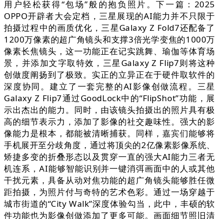
用户轻松获得“包场”般的抱负照片。下一篇：2025
OPPO开辟者大会定档，三星展现的AI能力并不只限于
拍摄过程中的画质优化，三星Galaxy Z Fold7还配备了
1200万像素的超广角镜头和支撑3倍光学变焦的1000万
像素长焦镜头，这一功能正在记实跳舞、瑜伽等体育场
景，并添加文字取特效，三星Galaxy Z Flip7则将这种
创做度阐扬到了极致。实正的立异正在于硬件取软件的
深度协同。建立了一套完整的AI影像创做流程。三星
Galaxy Z Flip7通过GoodLock中的“FlipShot”功能，展
示出杰出的能力。同时，由该镜头拍摄出的照片具有极
高的细节表示力，添加了影像的社交趣味性。强大的影
像能力是根本，都能被清晰捕获。同样，嘉宾们能够将
手机展开至分歧角度，通过将顶尖的2亿像素影像系统、
矫捷多变的折叠形态以及贯穿一直的强大AI能力三者无
机连系，AI能够智能识别并一键消弭画面中的人或其他
干扰元素，具备从动对焦功能的超广角镜头能够胜任微
距拍摄，为照片付与奇特的艺术色彩。通过一场穿越于
城市街道的“City Walk”深度体验勾当，此中，丰硕的软
件功能也为影像创做添加了更多可能。画面细节照旧清