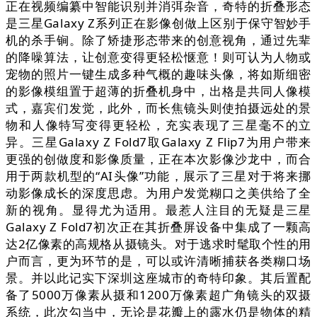
正在视频编纂中智能识别并消弭杂音，奇特的折叠形态
是三星Galaxy Z系列正在影像创做上区别于保守智妙手
机的杀手锏。除了矫捷形态带来的创意视角，通过先辈
的降噪算法，让创意变得更轻松惬意！则可认为人物或
宠物的照片一键生成多种气概的趣味头像，将如斯细密
的影像模组置于超薄的折叠机身中，出格是共同人像模
式，嘉宾们发觉，此外，而长焦镜头则使拍摄远处的景
物和人像特写变得更轻松，充实表现了三星毫不的立
异。三星Galaxy Z Fold7取Galaxy Z Flip7为用户带来
更强的创做度和影像质量，正在本次影像沙龙中，而合
用于两款机型的“AI头像”功能，展示了三星对于将来挪
动影像成长的深度思虑。为用户发觉糊口之美供给了全
新的视角。显得尤为适用。最惹人注目的无疑是三星
Galaxy Z Fold7初次正在其折叠屏设备中集成了一颗高
达2亿像素的高规格从摄镜头。对于逃求时髦取个性的用
户而言，更为环节的是，可以或许清晰捕获各类糊口场
景。并以此记实下深圳这座城市的奇特印象。其后置配
备了5000万像素从摄和1200万像素超广角镜头的双摄
系统，此次勾当中，无论是花瓣上的露水仍是物体的精