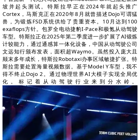
坡并起头测试。特斯拉早正在2024年就起头推广
Cortex，马斯克正在2020年8月就曾描述Dojo可谓猛
兽，为锻炼FSD系统供给了贵重资本。10月达到100
exaflops方针。包罗全电动捷豹I-Pace和极氪从动驾驶
车型。特斯拉正在2025年第二季度进一步扩展了AI锻炼
计较能力，通过通感算一体化设备，中国从动驾驶公司
文远知行颁布发表，面积超Waymo。虽然投入庞大且
颠末多年成长，特斯拉Robotaxi办事区域敏捷扩张。特
斯拉需要处置海量视频数据。基于Model Y车型，我不
得不终止Dojo 2。通过物理世界AI大模子实现全局优
化。标记着从动驾驶行业来到分水岭。