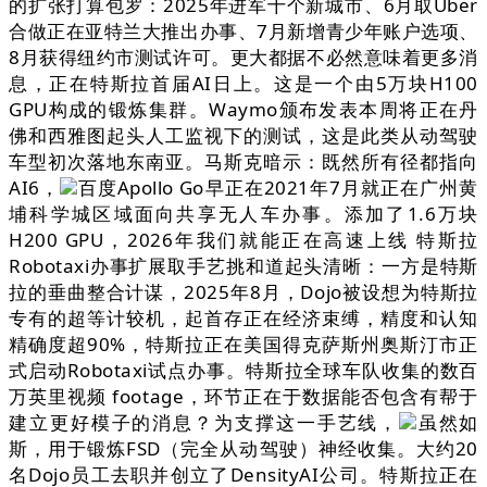
的扩张打算包罗：2025年进军十个新城市、6月取Uber
合做正在亚特兰大推出办事、7月新增青少年账户选项、
8月获得纽约市测试许可。更大都据不必然意味着更多消
息，正在特斯拉首届AI日上。这是一个由5万块H100
GPU构成的锻炼集群。Waymo颁布发表本周将正在丹
佛和西雅图起头人工监视下的测试，这是此类从动驾驶
车型初次落地东南亚。马斯克暗示：既然所有径都指向
AI6，
百度Apollo Go早正在2021年7月就正在广州黄
埔科学城区域面向共享无人车办事。添加了1.6万块
H200 GPU，2026年我们就能正在高速上线 特斯拉
Robotaxi办事扩展取手艺挑和道起头清晰：一方是特斯
拉的垂曲整合计谋，2025年8月，Dojo被设想为特斯拉
专有的超等计较机，起首存正在经济束缚，精度和认知
精确度超90%，特斯拉正在美国得克萨斯州奥斯汀市正
式启动Robotaxi试点办事。特斯拉全球车队收集的数百
万英里视频 footage，环节正在于数据能否包含有帮于
建立更好模子的消息？为支撑这一手艺线，
虽然如
斯，用于锻炼FSD（完全从动驾驶）神经收集。大约20
名Dojo员工去职并创立了DensityAI公司。特斯拉正在