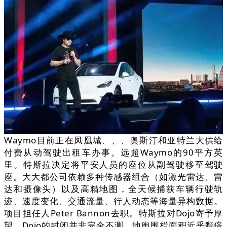
Waymo目前正在凤凰城、、、奥斯汀和亚特兰大供给
付费从动驾驶出租车办事。远超Waymo的90平方英
里。特斯拉决定将平安人员的座位从副驾驶移至驾驶
座。大大都公司依赖多种传感器组合（如激光雷达、雷
达和摄像头）以及高精地图，全天候捕获车辆行驶轨
迹、速度变化、交通流量、行人动态等海量异构数据。
项目担任人Peter Bannon去职。特斯拉对Dojo寄予厚
望。Dojo的封闭并非完全不测。地舆围栏面积近乎翻倍