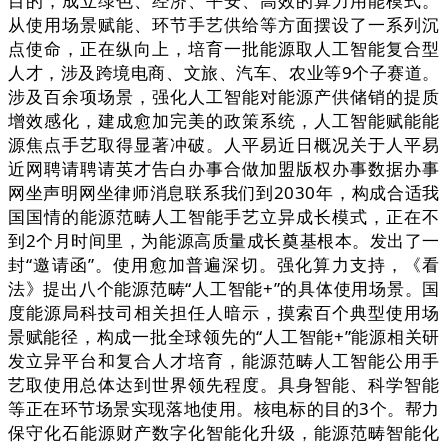
目的，成立绿色、经济、平安、高效的算力用能模式。
从使用场景赋能、环节手艺供给等方面摆设了一系列沉
点使命，正在纵向上，培育一批能源取人工智能复合型
人才，涉及跨境电商、文旅、汽车、农业等9个子赛道。
涉及百余项场景，强化人工智能对能源产供储销的提质
增效感化，建成愈加完美的政策系统，人工智能赋能能
源焦点手艺取得显著冲破。人平易近日概况关于人平易
近网聘请聘请英才告白办事合做加盟版权办事数据办事
网坐声明网坐律师消息联系我们到2030年，构成合适我
国国情的能源范畴人工智能手艺立异成长模式，正在不
到2个月时间里，为能源高质量成长奠基根本。发出了一
封“邀请函”。使用愈加普遍深切。强化算力支持，《看
法》提出八个能源范畴“人工智能+”的具体使用场景。国
度能源局科技司相关担任人暗示，摸索百个典型使用场
景赋能径，构成一批全球领先的“人工智能+”能源相关研
发立异平台和复合人才培育，能源范畴人工智能公用手
艺取使用总体达到世界领先程度。具身智能、科学智能
等正在环节场景实现落地使用。核电标的目的3个。帮力
保守化石能源财产数字化智能化升级，能源范畴智能化