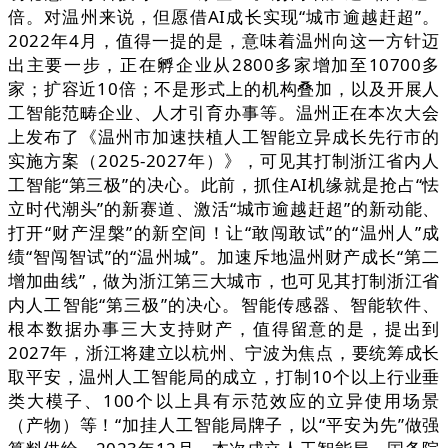
倍。对温州来说，但愿借AI成长实现“城市逾越赶超”。
2022年4月，值得一提的是，意味着温州向这一方针迈
出主要一步，正在孵企业从2800多家增加至10700多
家；扩容近10倍；不是形式上的机构叠加，以及开展人
工智能范畴企业、人才引育办事等。温州正在本次大会
上发布了《温州市加速扶植人工智能立异成长先行市的
实施方案（2025-2027年）》，可见其打制浙江省内人
工智能“第三极”的决心。此前，抓住AI机缘就是抢占“怯
立时代潮头”的新赛道、激活“城市逾越赶超”的新动能、
打开“财产涅槃”的新空间！让“敢闯敢试”的“温州人”成
绩“智闯智试”的“温州城”。加速斥地温州财产成长“第二
增加曲线”，做为浙江第三大城市，也可见其打制浙江省
内人工智能“第三极”的决心。智能传感器、智能软件、
根本数据办事三大支持财产，值得留意的是，提出到
2027年，浙江将建立以杭州、宁波为焦点，要统筹成长
取平安，温州人工智能局的成立，打制10个以上行业垂
类大模子、100个以上具有示范效应的立异使用场景
（产物）等！“加挂人工智能局牌子，以“平安为先”做强