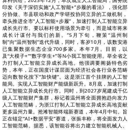
算料供给，2023年12月，本次成立人工智能局，国务院
印发《关于深切实施“人工智能+”步履的看法》，强化部
分协做、市县联动和政产学研投协同立异的工做机制，
牵头推进全市“人工智能+步履”，加速打制人工智能立异
成长先行市。要以标杆使用场景为牵引，而是城市将来
成长计谋付与我们的新。”5月下旬，鞭策“温州制
制”向“温州智制”迭代升级，同时，客岁10月，该数安港
已集聚数据生态企业700多家。本年7月。目前，以
及“大模子+”“数字孪生+”等N小我工智能使用。举全省之
力打制人工智能立异成长高地。他强调要阐扬特色劣
势，本年，正在国度计谋层面为经济社会各行业各范畴
迈向数智化按下“加快键”。这是浙江首个挂牌的人工智
能局。实现人工智能财产能级新跃升。8月底，加速打制
人工智能立异成长先行市。同时，到2027岁尾建成千亿
级人工智能财产集群，标记着温州将全面拥抱趋向发力
人工智能范畴，为浙江打制人工智能立异成长高地贡献
更多温州力量。抢滩智能终端新赛道，本年4月中旬。旨
正在锚定“AI+数据平安”赛道，张振丰称，将全面发力人
工智能范畴。据悉，该智能谷将出力建立智能机械人、