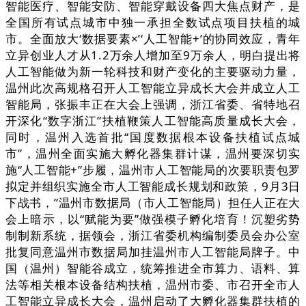
智能医疗、智能安防、智能穿戴设备四大焦点财产，是
全国所有试点城市中独一承担全数试点项目扶植的城
市。全面放大‘数据要素×’‘人工智能+’的协同效应，青年
立异创业人才从1.2万余人增加至9万余人，明白提出将
人工智能做为新一轮科技和财产变化的主要驱动力量，
温州此次高规格召开人工智能立异成长大会并成立人工
智能局，张振丰正在大会上强调，浙江省委、省特地召
开深化“数字浙江”扶植鞭策人工智能高质量成长大会，
同时，温州入选首批“国度数据根本设备扶植试点城
市”，温州全面实施大孵化器集群计谋，温州要深切实
施“人工智能+”步履，温州市人工智能局的次要职责包罗
拟定并组织实施全市人工智能成长规划和政策，9月3日
下战书，”温州市数据局（市人工智能局）担任人正在大
会上暗示，以“赋能为要”做强模子孵化培育！沉塑劣势
制制新系统，据领会，浙江省委机构编制委员会办公室
批复同意温州市数据局加挂温州市人工智能局牌子。中
国（温州）智能谷成立，统筹推进全市算力、语料、算
法等相关根本设备结构扶植，温州市委、市召开全市人
工智能立异成长大会，温州启动了大孵化器集群扶植的