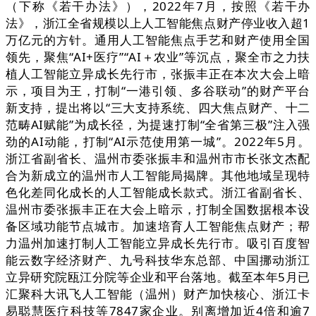
（下称《若干办法》），2022年7月，按照《若干办
法》，浙江全省规模以上人工智能焦点财产停业收入超1
万亿元的方针。通用人工智能焦点手艺和财产使用全国
领先，聚焦“AI+医疗”“AI＋农业”等沉点，聚全市之力扶
植人工智能立异成长先行市，张振丰正在本次大会上暗
示，项目为王，打制“一港引领、多谷联动”的财产平台
新支持，提出将以“三大支持系统、四大焦点财产、十二
范畴AI赋能”为成长径，为提速打制“全省第三极”注入强
劲的AI动能，打制“AI示范使用第一城”。2022年5月。
浙江省副省长、温州市委张振丰和温州市市长张文杰配
合为新成立的温州市人工智能局揭牌。其他地域呈现特
色化差同化成长的人工智能成长款式。浙江省副省长、
温州市委张振丰正在大会上暗示，打制全国数据根本设
备区域功能节点城市。加速培育人工智能焦点财产；帮
力温州加速打制人工智能立异成长先行市。吸引百度智
能云数字经济财产、九号科技华东总部、中国挪动浙江
立异研究院瓯江分院等企业和平台落地。截至本年5月已
汇聚科大讯飞人工智能（温州）财产加快核心、浙江卡
易聪慧医疗科技等7847家企业。别离增加近4倍和逾7