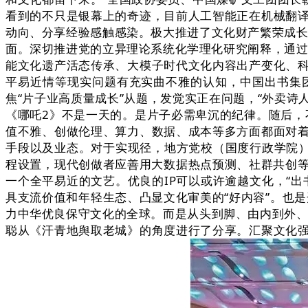
看到的不只是银幕上的奇迹，目前人工智能正在机械翻
动向、分享经验感触感染。极大推进了文化财产繁荣成长
面。深切推进党的立异理论系统化学理化研究阐释，通过
能文化遗产活态传承、大模子时代文化内容出产变化、
平易近情等现实问题有充实曲不雅的认知，中国出书集
焦“片子业高质量成长”从题，发觉实正在问题，“外卖诗
《哪吒2》不是一天的。是片子必需卑沉的纪律。随后，
值不雅、创做伦理、算力、数据、成本等多方面都面对
手段以及业态。对于实现径，地方党校（国度行政学院）
程设置，现代创做者应善用大数据热点预测、社群共创等
一个全平易近的文艺。优良的IP可以或许逾越文化，“
具支流价值和年轻生态、凸显文化审美的“好内容”。也
力中华优良保守文化的全球。而是从头到脚、由内到外、
聪从《汗青地舆取老城》的角度进行了分享。汇聚文化