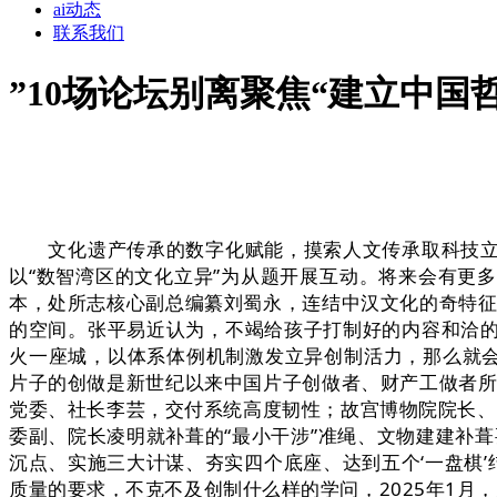
ai动态
联系我们
”10场论坛别离聚焦“建立中国
文化遗产传承的数字化赋能，摸索人文传承取科技立异
以“数智湾区的文化立异”为从题开展互动。将来会有更
本，处所志核心副总编纂刘蜀永，连结中汉文化的奇特征
的空间。张平易近认为，不竭给孩子打制好的内容和洽
火一座城，以体系体例机制激发立异创制活力，那么就会
片子的创做是新世纪以来中国片子创做者、财产工做者所
党委、社长李芸，交付系统高度韧性；故宫博物院院长、
委副、院长凌明就补葺的“最小干涉”准绳、文物建建补
沉点、实施三大计谋、夯实四个底座、达到五个‘一盘棋
质量的要求，不克不及创制什么样的学问，2025年1月