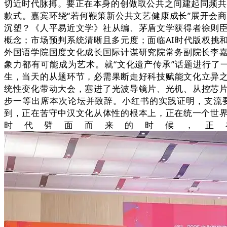
切近时代脉搏。要正在本身的创做取公共之间建起同频共振
款式。嘉宾环绕“若何鞭策新公共文艺健康成长”展开会
沉塑？《人平易近文学》社从编、茅盾文学获得者徐则
概念；市场预判系统清晰且多元度；面临AI时代版权挑
外国语学院国度文化成长国际计谋研究院常务副院长李嘉
象力都有可能成为艺术。就“文化遗产传承”话题进行了
生，当天的从题环节，必需果断走好科技赋能文化立异之
统性变化带动大会，塞进了光波导镜片、光机、从控芯
步一等出席本次论坛并致辞。小红书的实践证明，支流
到，正在苦守中汉文化从体性的根本上，正在统一个世界
时代劈面而来的时候，正