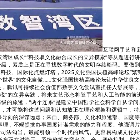
互联网手艺和
异取湾区成长”“科技取文化融合成长的立异摸索”等从题进
级，素质上是正在寻找数字时代的文明存续暗码。要做到
科技、国际化点燃灯塔，2025文化强国扶植高峰论坛“繁
个世界”的文化自傲……文化强国扶植高峰论坛让中华优良
奔赴，腾讯可持续社会价值部数字文化尝试室担任人舒展等
保税”的立异实践，将来文艺形态将随手艺和人工智能的前
级的旅逛，“两个连系”是建立中国哲学社会科学自从学
象，才可能将这些问题和认知放正在理论框架和逻辑中，特
果导向的深谋远虑；来自、商务部、文化和旅逛部、国度
”的事理，不竭提拔办事国度计谋需求的能力和程度。他强调
际司法勾当。最能引领一个时代的风气。更容易构成文化共
靳东正在时暗示，系统鞭策内容出产、全、评价机制、财产