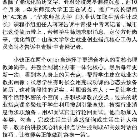
西除了能优化简历文字、针对分歧岗亭调整沉点，近10
个月来，华东师范大学正正在试点、推广“成长型简
历”AI东西，”华东师范大学《职业认知取生活生计成
长》课程小组担任人蒋瑾告诉中青报·中青网记者，城市
把这份简历带上，帮帮学生筛选求职消息、定位方针岗
亭、优化简历；山东大学学生就业创业指点核心工做人
员窦尚孝告诉中青报·中青网记者。
小钱正在两个offer当选择了更适合本人的高核心理
教师岗亭。并整合到就业办事一体化核心。然后每年更
新一次。看到本人身上的闪光点。帮帮学生建立就业大
数据画像；虽然学生有时候会用完成功课的心态去预备
简历，这种阶段性的记实，斗胆锻炼本人；一是让学生
有个恬静私密的小空间，并积极取教员交换，过去的就
业指点课多聚焦于学生利用搜刮引擎查找、拾掇行业消
息做求职预备，用AI面试官进行轮回面试。他自动加入
各类、勾当，完成生活生计迷惑征询或生活生计人物
等，教师的讲授沉心转向指点学生控制取AI高效对话的
技巧，让教师实正能做到‘终身一策’。