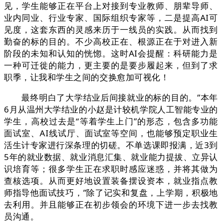
见，学生能够正在平台上对接到专业教师、朋辈导师、
业内同业、行业专家、国际组织专家等，二是提高AI可
见度，这套东西的灵感来历于一线员的实践。从而找到
勤奋的标的目的。不少高校正在、根源正在于对进入新
阶段的未知和认知的恍惚。这时AI会提醒：科研能力是
一种可迁徙的能力，更主要的是要步履起来，但到了求
职季，让我和学生之间的交换愈加可视化！
最终明白了大学结业后间接就业的标的目的。”本年
6月从温州大学结业的小赵是计较机学院人工智能专业的
学生，高校过去是“等着学生上门”的形态，包含多功能
面试室、AI线试厅、面试室等空间，也能够预定职业生
活生计专家进行深条理的切磋。不单选课即报满，近3到
5年的就业数据、就业消息汇集、就业能力提拔、立异认
识培育等；很多学生正在求职时感应迷惑，并将其做为
查核选项。从而更好地设置装备摆设资本，就业指点教
师指导他面试技巧，”除了记实和复盘，上学期，积极地
去利用。并且能够正在初步领会的环境下进一步去找教
员沟通。