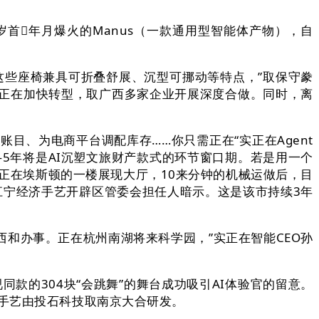
岁首年月爆火的Manus（一款通用型智能体产物），自
这些座椅兼具可折叠舒展、沉型可挪动等特点，”取保守豢
正在加快转型，取广西多家企业开展深度合做。同时，离
目、为电商平台调配库存……你只需正在“实正在Agent
—5年将是AI沉塑文旅财产款式的环节窗口期。若是用一个
正在埃斯顿的一楼展现大厅，10来分钟的机械运做后，目
京江宁经济手艺开辟区管委会担任人暗示。这是该市持续3年
办事。正在杭州南湖将来科学园，”实正在智能CEO孙
的304块“会跳舞”的舞台成功吸引AI体验官的留意。
手艺由投石科技取南京大合研发。