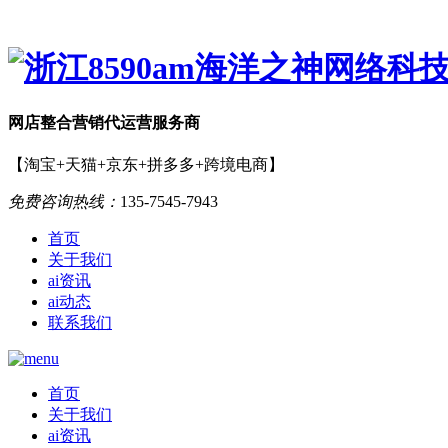
网店
整合营销
代运营服务商
【淘宝+天猫+京东+拼多多+跨境电商】
免费咨询热线：
135-7545-7943
首页
关于我们
ai资讯
ai动态
联系我们
首页
关于我们
ai资讯