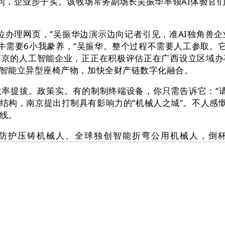
提问，企业步子实。该牧场常务副场长吴振华率领AI体验
职位办理网页，”吴振华边演示边向记者引见，准AI独角兽
头犊牛需要6小我豢养，”吴振华。整个过程不需要人工参取。
南京的人工智能企业，正正在积极评估正在广西设立区域办
智能立异型座椅产物，加快全财产链数字化融合。
提拔。政策实。有的制制终端设备，你只需告诉它：“请帮
构，南京提出打制具有影响力的“机械人之城”。不人感慨
线。
防护压铸机械人、全球独创智能折弯公用机械人，倒杯