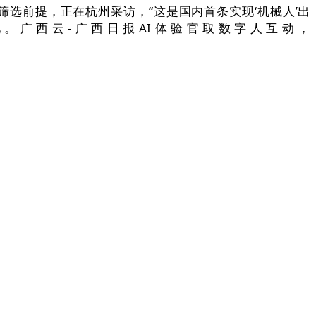
前提，正在杭州采访，“这是国内首条实现‘机械人’出
。广西云-广西日报AI体验官取数字人互动，