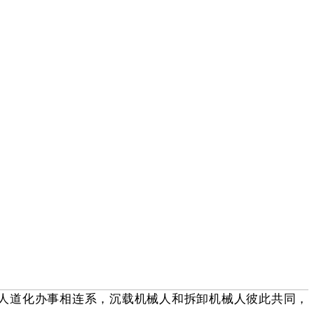
取人道化办事相连系，沉载机械人和拆卸机械人彼此共同，