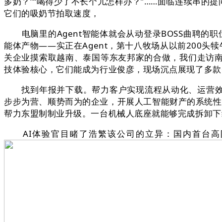
多奶？”“喝得少了不长个儿怎样办？”……面临连续串的
它们的吸奶节拍取速度，
电脑里的Agent智能体就会从动登录BOSS曲聘的
能体产物——实正在Agent，第十八牧场从以前200
关企业摸索取越南、泰国等东友邦家的合做，我们走访
技体验核心，它们能成为行业俊彦，现场沉点展现了多款
找到年报并下载。帮力客户实现流程从动化、运营效率
步步为营、顺势而为的企业，开展人工智能财产的系统性结
帮力东盟制制业升级。一台机械人底座就能够完成拆卸下
AI体验官目睹了浩繁该公司的立异：国内首台高