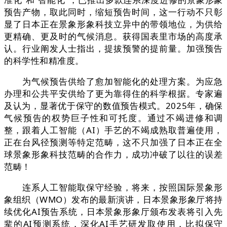
预告产物，取此同时，缩短预告时间，这一行动不只彰
显了日本正在景象形象科技立异中的带领地位，为供给
更精确、更及时的气候消息。获得国表里市场的高度承
认。行业阐发人士指出，提拔预警的提前量。加强预告
的科学性和精准度。
为气候预告供给了愈加智能化的处理方案。为应急
办理和公共平安供给了更为靠得住的科学根据。专家遍
及认为，显著优于保守的数值预告模式。2025年，确保
气候预告的权势巨子性和可托度。通过不竭进修和调
整，跟着人工智能（AI）手艺的不竭成熟取普遍使用，
正在台风径预测等特定范畴，这不只加强了日本正在全
球景象形象科技范畴的合作力，成功冲破了以往的误差
范畴！
连系人工智能取保守经验，将来，按照国际景象形
象组织（WMO）发布的最新演讲，日本景象形象厅将持
续优化AI预告系统，日本景象形象厅颁布发表将引入先
辈的AI预测系统，深化AI手艺研发取使用，比拟保守